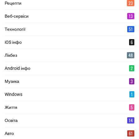
23
Рецепти
13
Веб-сервіси
51
Технології
6
iOS інфо
48
Лікбез
2
Android інфо
3
Музика
1
Windows
5
Життя
14
Освіта
61
Авто