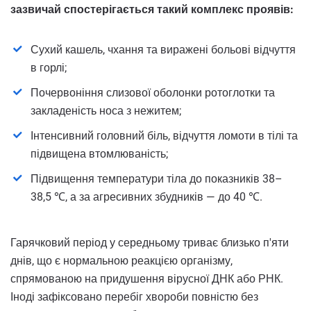
зазвичай спостерігається такий комплекс проявів:
Сухий кашель, чхання та виражені больові відчуття
в горлі;
Почервоніння слизової оболонки ротоглотки та
закладеність носа з нежитем;
Інтенсивний головний біль, відчуття ломоти в тілі та
підвищена втомлюваність;
Підвищення температури тіла до показників 38–
38,5 ℃, а за агресивних збудників — до 40 ℃.
Гарячковий період у середньому триває близько п'яти
днів, що є нормальною реакцією організму,
спрямованою на придушення вірусної ДНК або РНК.
Іноді зафіксовано перебіг хвороби повністю без