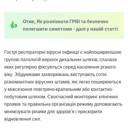
Отже, Як розпізнати ГРВІ та безпечно
полегшити симптоми - далі у нашій статті
Гострі респіраторні вірусні інфекції є найпоширенішою
групою патологій верхніх дихальних шляхів, спалахи
яких регулярно фіксуються серед населення різного
віку. Збудниками захворювань виступають сотні
різноманітних вірусних штамів, які легко поширюються
у міжсезоння повітряно-крапельним або контактно-
побутовим шляхом. Своєчасний моніторинг клінічних
проявів та правильна організація режиму допомагають
мінімізувати ризики для здоров'я і прискорити
відновлення сил.