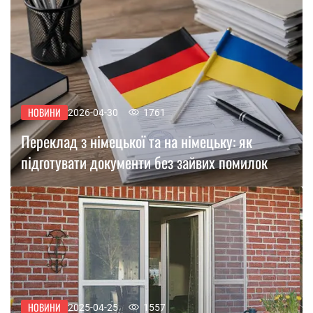
НОВИНИ
2026-04-30
1761
Переклад з німецької та на німецьку: як
підготувати документи без зайвих помилок
НОВИНИ
2025-04-25
1557