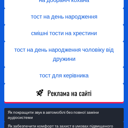
на добраніч кохана
тост на день народження
смішні тости на хрестини
тост на день народження чоловіку від
дружини
тост для керівника
Реклама на сайті
Як покращити звук в автомобілі без повної заміни
аудіосистеми
Як забезпечити комфорт та захист в умовах підвищеного