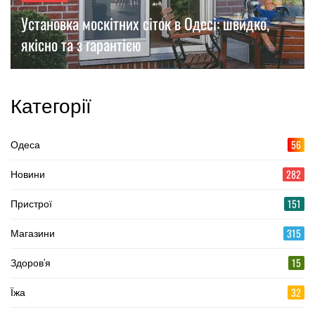
Установка москітних сіток в Одесі: швидко,
якісно та з гарантією
Категорії
56
Одеса
282
Новини
151
Пристрої
315
Магазини
15
Здоров'я
32
Їжа