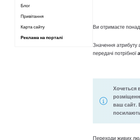
Блог
Привітання
Ви отримаєте понад 
Карта сайту
Реклама на порталі
Значення атрибуту a
передачі потрібної
Хочеться в
розміщення
ваш сайт. 
посилаютьс
Переходи живих люд