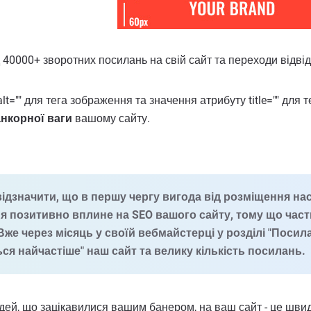
40000+ зворотних посилань на свій сайт та переходи відвід
lt="" для тега зображення та значення атрибуту title="" для
анкорної ваги
вашому сайту.
ідзначити, що в першу чергу вигода від розміщення нас
 позитивно вплине на SEO вашого сайту, тому що части
Вже через місяць у своїй вебмайстерці у розділі "Посил
я найчастіше" наш сайт та велику кількість посилань.
ей, що зацікавилися вашим банером, на ваш сайт - це швид