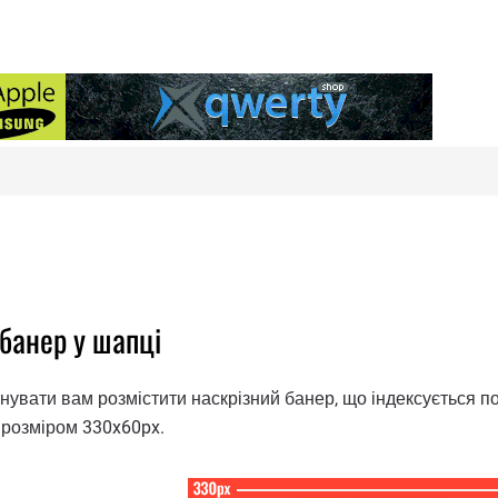
 банер у шапці
вати вам розмістити наскрізний банер, що індексується пош
 розміром 330x60px.