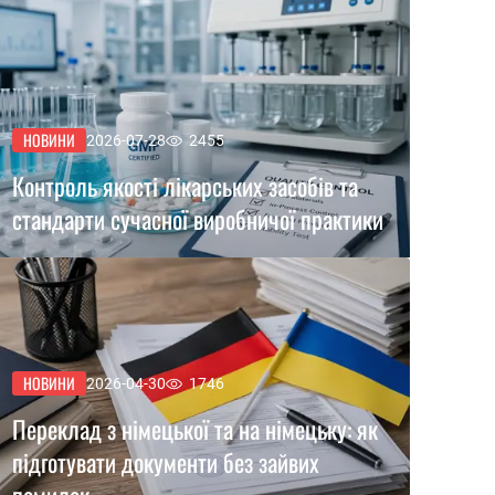
НОВИНИ
2026-07-28
2455
Контроль якості лікарських засобів та
стандарти сучасної виробничої практики
НОВИНИ
2026-04-30
1746
Переклад з німецької та на німецьку: як
підготувати документи без зайвих