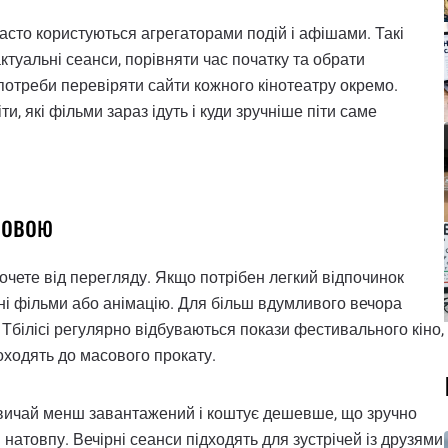
часто користуються агрегаторами подій і афішами. Такі
ктуальні сеанси, порівняти час початку та обрати
 потреби перевіряти сайти кожного кінотеатру окремо.
 які фільми зараз ідуть і куди зручніше піти саме
Мовою
хочете від перегляду. Якщо потрібен легкий відпочинок
чні фільми або анімацію. Для більш вдумливого вечора
о Тбілісі регулярно відбуваються покази фестивального кіно,
доходять до масового прокату.
звичай менш завантажений і коштує дешевше, що зручно
 натовпу. Вечірні сеанси підходять для зустрічей із друзями