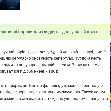
: корисні поради для глядачів - далі у нашій статті
 зручний варіант дозвілля у будній день або на вихідних. У
рів, які регулярно оновлюють репертуар. Тут показують
 фільми та популярні анімаційні релізи. Завдяки цьому
штовуватися під обмежений вибір.
ніття форматів. Багато фільмів ідуть мовою оригіналу із
 хто віддає перевагу автентичному звучанню. Також доступні
лад зазвичай складають на тиждень уперед, тож спланувати