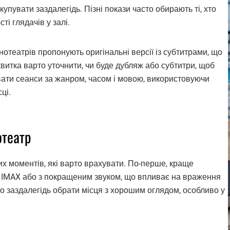
упувати заздалегідь. Пізні покази часто обирають ті, хто
ті глядачів у залі.
отеатрів пропонують оригінальні версії із субтитрами, що
квитка варто уточнити, чи буде дубляж або субтитри, щоб
ати сеанси за жанром, часом і мовою, використовуючи
ці.
отеатр
них моментів, які варто врахувати. По-перше, краще
 в IMAX або з покращеним звуком, що впливає на враження
о заздалегідь обрати місця з хорошим оглядом, особливо у