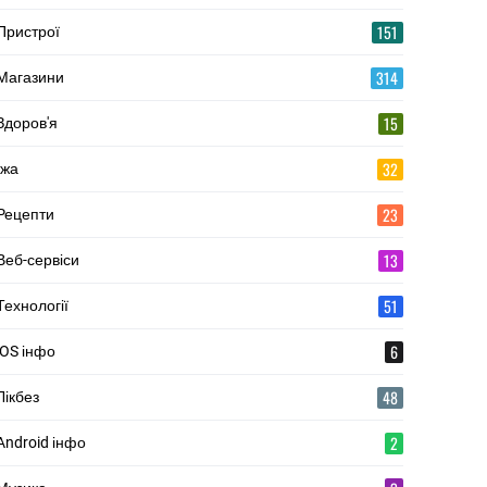
151
Пристрої
314
Магазини
15
Здоров'я
32
Їжа
23
Рецепти
13
Веб-сервіси
51
Технології
6
iOS інфо
48
Лікбез
2
Android інфо