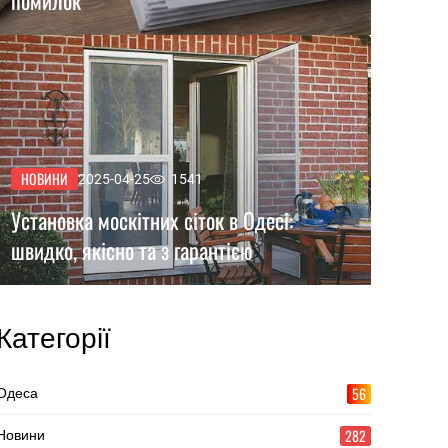
помилок
НОВИНИ
2025-04-25
1541
Установка москітних сіток в Одесі:
швидко, якісно та з гарантією
Категорії
56
Одеса
282
Новини