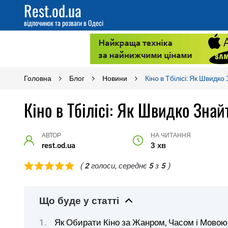
Rest.od.ua
відпочинок та розваги в Одесі
Головна
Блог
Новини
Кіно в Тбілісі: Як Швидко
Кіно в Тбілісі: Як Швидко Знай
АВТОР
НА ЧИТАННЯ
rest.od.ua
3 хв
(
2
голоси, середнє
5
з
5
)
Що буде у статті
Як Обирати Кіно за Жанром, Часом і Мовою