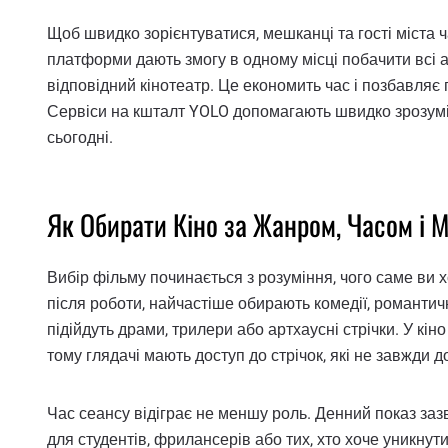
Щоб швидко зорієнтуватися, мешканці та гості міста 
платформи дають змогу в одному місці побачити всі а
відповідний кінотеатр. Це економить час і позбавляє
Сервіси на кшталт YOLO допомагають швидко зрозуміти,
сьогодні.
Як Обирати Кіно за Жанром, Часом і 
Вибір фільму починається з розуміння, чого саме ви 
після роботи, найчастіше обирають комедії, романти
підійдуть драми, трилери або артхаусні стрічки. У кін
тому глядачі мають доступ до стрічок, які не завжди 
Час сеансу відіграє не меншу роль. Денний показ за
для студентів, фрилансерів або тих, хто хоче уникнути