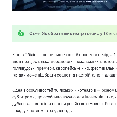
Отже, Як обрати кінотеатр і сеанс у Тбілісі
Кіно в Тбілісі — це не лише спосіб провести вечір, а й
місті працює кілька мережевих і незалежних кінотеат
голлівудські прем’єри, європейське кіно, фестивальні
глядач може підібрати сеанс під настрій, а не підла
Одна з особливостей тбіліських кінотеатрів — різнома
субтитрами, що особливо зручно для іноземців і тих,
дубльовані версії та сеанси російською мовою. Розк
похід у кіно можна заздалегідь.