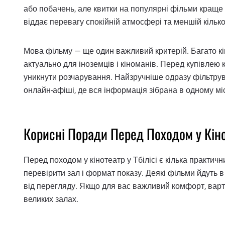
або побачень, але квитки на популярні фільми краще к
віддає перевагу спокійній атмосфері та меншій кількос
Мова фільму — ще один важливий критерій. Багато кін
актуально для іноземців і кіноманів. Перед купівлею 
уникнути розчарування. Найзручніше одразу фільтрув
онлайн-афіші, де вся інформація зібрана в одному міс
Корисні Поради Перед Походом у Кін
Перед походом у кінотеатр у Тбілісі є кілька практич
перевірити зал і формат показу. Деякі фільми йдуть
від перегляду. Якщо для вас важливий комфорт, варт
великих залах.