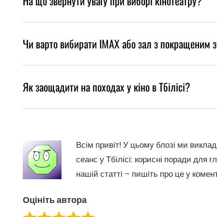
На що звернути увагу при виборі кінотеатру?
Чи варто вибирати IMAX або зал з покращеним 
Як заощадити на походах у кіно в Тбілісі?
Всім привіт! У цьому блозі ми викла
сеанс у Тбілісі: корисні поради для гл
нашій статті – пишіть про це у комен
Оцініть автора