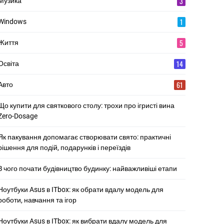
3
Музика
1
Windows
5
Життя
14
Освіта
61
Авто
Що купити для святкового столу: трохи про ігристі вина
Zero-Dosage
Як пакування допомагає створювати свято: практичні
рішення для подій, подарунків і переїздів
З чого почати будівництво будинку: найважливіші етапи
Ноутбуки Asus в ITbox: як обрати вдалу модель для
роботи, навчання та ігор
Ноутбуки Asus в ITbox: як вибрати вдалу модель для