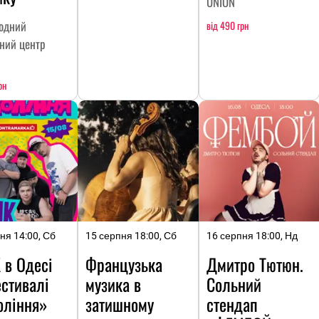
UNION
одний
від 490 грн
ний центр
рн
ня 14:00, Сб
15 серпня 18:00, Сб
16 серпня 18:00, Нд
 в Одесі
Французька
Дмитро Тютюн.
стивалі
музика в
Сольний
оління»
затишному
стендап