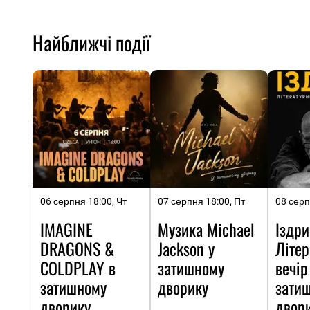
Найближчі події
06 серпня 18:00, Чт
07 серпня 18:00, Пт
08 серп
IMAGINE
Музика Michael
Іздри
DRAGONS &
Jackson у
Літер
COLDPLAY в
затишному
вечір
затишному
дворику
зати
дворику
двор