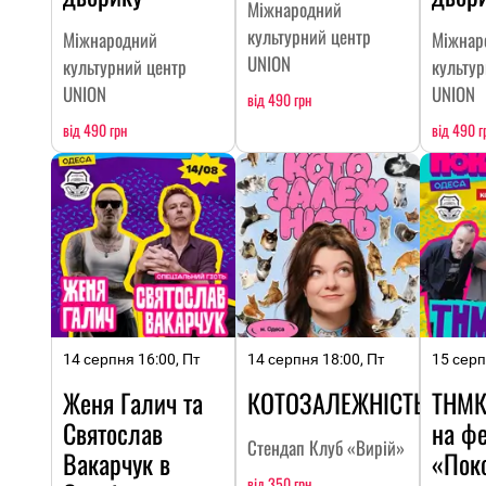
Міжнародний
культурний центр
Міжнародний
Міжнар
UNION
культурний центр
культур
UNION
UNION
від 490 грн
від 490 грн
від 490 г
14 серпня 16:00, Пт
14 серпня 18:00, Пт
15 серп
Женя Галич та
КОТОЗАЛЕЖНІСТЬ
ТНМК
Святослав
на фе
Стендап Клуб «Вирій»
Вакарчук в
«Пок
від 350 грн