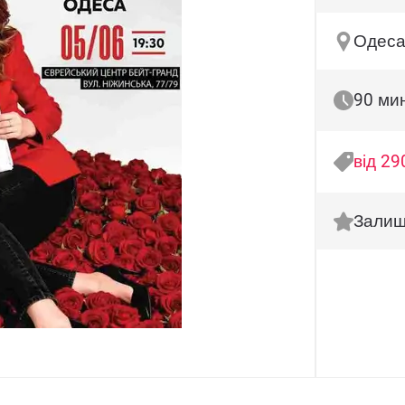
Одеса
90 ми
від 29
Залиш