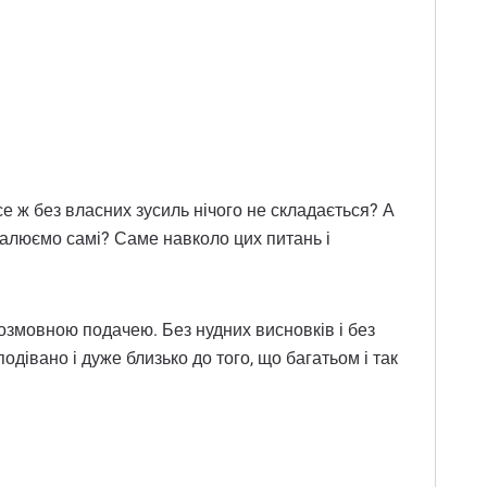
се ж без власних зусиль нічого не складається? А
валюємо самі? Саме навколо цих питань і
розмовною подачею. Без нудних висновків і без
одівано і дуже близько до того, що багатьом і так