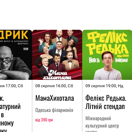
ня 17:00, Сб
08 серпня 16:00, Сб
09 серпня 19:00, Нд
к.
МамаХихотала
Фелікс Редька.
атурний
Літній стендап
Одеська філармонія
 в
Міжнародний
від 390 грн
шному
культурний центр
ику