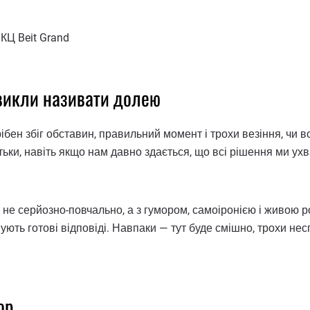
КЦ Beit Grand
 звикли називати долею
бен збіг обставин, правильний момент і трохи везіння, чи в
ьки, навіть якщо нам давно здається, що всі рішення ми ух
я не серйозно-повчально, а з гумором, самоіронією і живою 
ують готові відповіді. Навпаки — тут буде смішно, трохи несп
ор