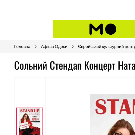
Головна
Афіша Одеси
Єврейський культурний центр
Сольний Стендап Концерт Ната