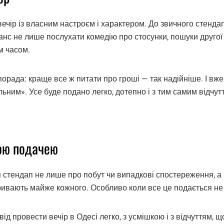
вечір із власним настроєм і характером. До звичного стендап
нс не лише послухати комедію про стосунки, пошуки другої 
м часом.
 порада: краще все ж питати про гроші — так надійніше. І вж
ним». Усе буде подано легко, дотепно і з тим самим відчутт
вою подачею
 стендап не лише про побут чи випадкові спостереження, а 
 накривають майже кожного. Особливо коли все це подається 
 провести вечір в Одесі легко, з усмішкою і з відчуттям, щ