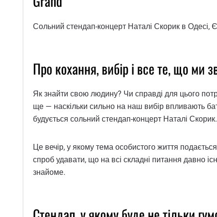
Grand
Сольний стендап-концерт Наталі Скорик в Одесі, Є
Про кохання, вибір і все те, що ми
Як знайти свою людину? Чи справді для цього потрі
ще — наскільки сильно на наш вибір впливають бат
будується сольний стендап-концерт Наталі Скорик.
Це вечір, у якому тема особистого життя подаєтьс
спроб удавати, що на всі складні питання давно існ
знайоме.
Стендап, у якому буде не тільки гум