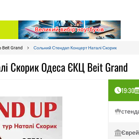
 Beit Grand
Сольний Стендап Концерт Наталі Скорик
лі Скорик Одеса ЄКЦ Beit Grand
19:30
стенд
Єврей