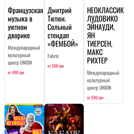
Французская
Дмитрий
НЕОКЛАССИКА:
музыка в
Тютюн.
ЛУДОВИКО
уютном
Сольный
ЭЙНАУДИ,
дворике
стендап
ЯН
«ФЕМБОЙ»
ТИЕРСЕН,
Международный
МАКС
культурный
Fabric
РИХТЕР
центр UNION
от 500 грн
Международный
от 490 грн
культурный
центр UNION
от 590 грн