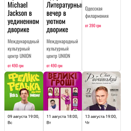
Michael
Литературный
Одесская
Jackson в
вечер в
филармония
уединенном
уютном
от 390 грн
дворике
дворике
Международный
Международный
культурный
культурный
центр UNION
центр UNION
от 490 грн
от 490 грн
09 августа 19:00,
11 августа 18:00,
13 августа 19:00,
Вс
Вт
Чт