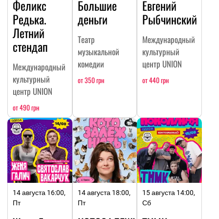
Феликс
Большие
Евгений
Редька.
деньги
Рыбчинский
Летний
Театр
Международный
стендап
музыкальной
культурный
комедии
центр UNION
Международный
культурный
от 350 грн
от 440 грн
центр UNION
от 490 грн
14 августа 16:00,
14 августа 18:00,
15 августа 14:00,
Пт
Пт
Сб