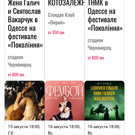
Женя Галич
КОТОЗАЛЕЖНОСТЬ
ТНМК в
и Святослав
Одессе на
Стендап Клуб
Вакарчук в
фестивале
«Вирий»
Одессе на
«Покоління»
от 350 грн
фестивале
стадион
«Покоління»
Черноморец
стадион
от 800 грн
Черноморец
от 800 грн
15 августа 18:00,
16 августа 18:00,
16 августа 18:00,
Сб
Вс
Вс