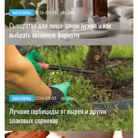
МАГАЗИНЫ
2026-05-13
349
Сыворотка для лица: зачем нужна и как
выбрать активную формулу
МАГАЗИНЫ
2026-03-05
506
Лучшие гербициды от пырея и других
злаковых сорняков