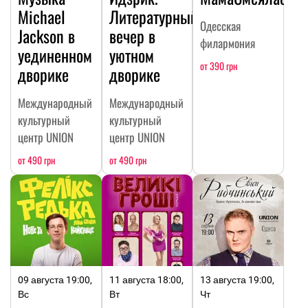
Michael
Литературный
Одесская
Jackson в
вечер в
филармония
уединенном
уютном
от 390 грн
дворике
дворике
Международный
Международный
культурный
культурный
центр UNION
центр UNION
от 490 грн
от 490 грн
09 августа 19:00,
11 августа 18:00,
13 августа 19:00,
Вс
Вт
Чт