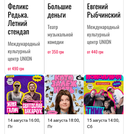
Феликс
Большие
Евгений
Редька.
деньги
Рыбчинский
Летний
Театр
Международный
стендап
музыкальной
культурный
комедии
центр UNION
Международный
культурный
от 350 грн
от 440 грн
центр UNION
от 490 грн
14 августа 16:00,
14 августа 18:00,
15 августа 14:00,
Пт
Пт
Сб