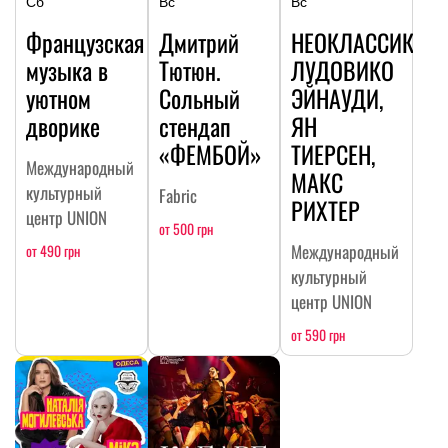
Сб
Вс
Вс
Французская
Дмитрий
НЕОКЛАССИКА:
музыка в
Тютюн.
ЛУДОВИКО
уютном
Сольный
ЭЙНАУДИ,
дворике
стендап
ЯН
«ФЕМБОЙ»
ТИЕРСЕН,
Международный
МАКС
культурный
Fabric
РИХТЕР
центр UNION
от 500 грн
Международный
от 490 грн
культурный
центр UNION
от 590 грн