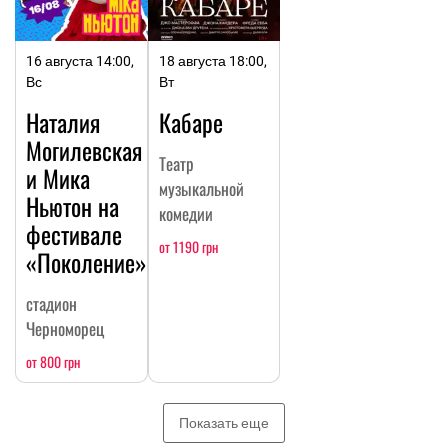
16 августа 14:00,
18 августа 18:00,
Вс
Вт
Наталия
Кабаре
Могилевская
Театр
и Мика
музыкальной
Ньютон на
комедии
фестивале
от 1190 грн
«Поколение»
стадион
Черноморец
от 800 грн
Показать еще