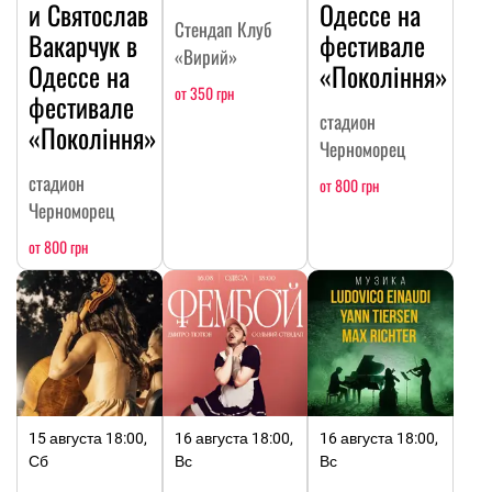
и Святослав
Одессе на
Стендап Клуб
Вакарчук в
фестивале
«Вирий»
Одессе на
«Покоління»
от 350 грн
фестивале
стадион
«Покоління»
Черноморец
стадион
от 800 грн
Черноморец
от 800 грн
15 августа 18:00,
16 августа 18:00,
16 августа 18:00,
Сб
Вс
Вс