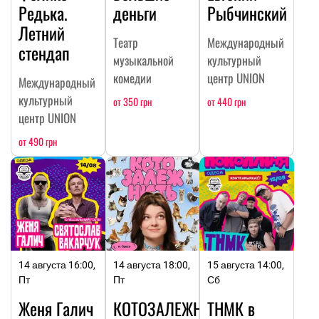
Редька.
деньги
Рыбчинский
Летний
Театр
Международный
стендап
музыкальной
культурный
комедии
центр UNION
Международный
культурный
от 350 грн
от 440 грн
центр UNION
от 490 грн
14 августа 16:00,
14 августа 18:00,
15 августа 14:00,
Пт
Пт
Сб
Женя Галич
КОТОЗАЛЕЖНОСТЬ
ТНМК в