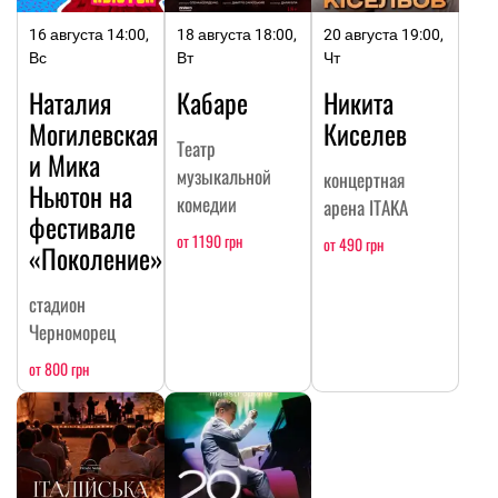
16 августа 14:00,
18 августа 18:00,
20 августа 19:00,
Вс
Вт
Чт
Наталия
Кабаре
Никита
Могилевская
Киселев
Театр
и Мика
музыкальной
концертная
Ньютон на
комедии
арена ITAKA
фестивале
от 1190 грн
от 490 грн
«Поколение»
стадион
Черноморец
от 800 грн