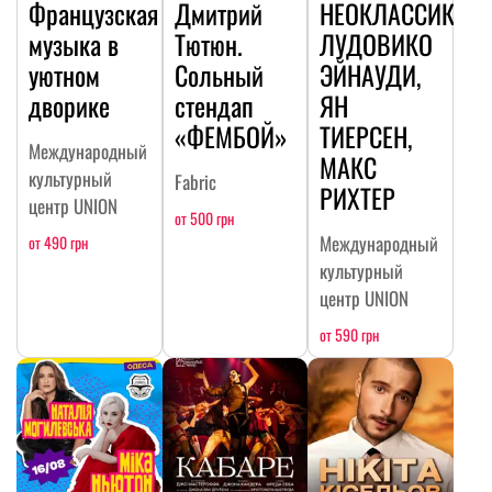
Французская
Дмитрий
НЕОКЛАССИКА:
музыка в
Тютюн.
ЛУДОВИКО
уютном
Сольный
ЭЙНАУДИ,
дворике
стендап
ЯН
«ФЕМБОЙ»
ТИЕРСЕН,
Международный
МАКС
культурный
Fabric
РИХТЕР
центр UNION
от 500 грн
Международный
от 490 грн
культурный
центр UNION
от 590 грн