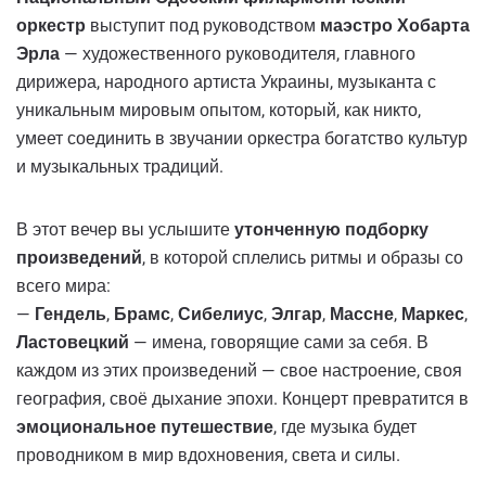
оркестр
выступит под руководством
маэстро Хобарта
Эрла
— художественного руководителя, главного
дирижера, народного артиста Украины, музыканта с
уникальным мировым опытом, который, как никто,
умеет соединить в звучании оркестра богатство культур
и музыкальных традиций.
В этот вечер вы услышите
утонченную подборку
произведений
, в которой сплелись ритмы и образы со
всего мира:
—
Гендель
,
Брамс
,
Сибелиус
,
Элгар
,
Массне
,
Маркес
,
Ластовецкий
— имена, говорящие сами за себя. В
каждом из этих произведений — свое настроение, своя
география, своё дыхание эпохи. Концерт превратится в
эмоциональное путешествие
, где музыка будет
проводником в мир вдохновения, света и силы.