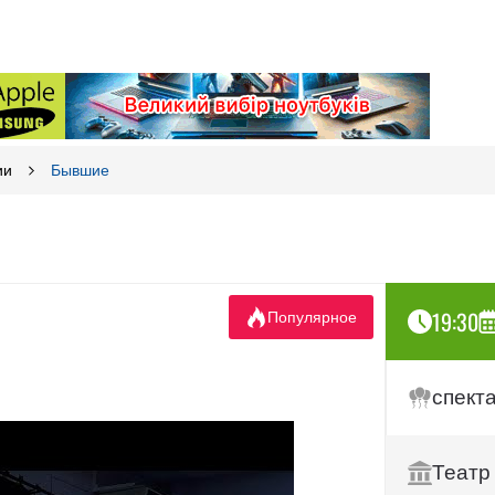
ии
Бывшие
19:30
Популярное
спект
Театр