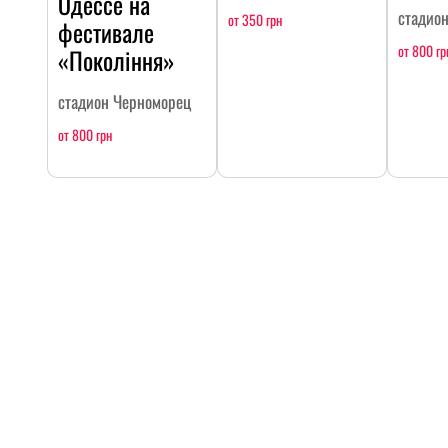
Одессе на
стадио
от 350 грн
фестивале
от 800 гр
«Покоління»
стадион Черноморец
от 800 грн