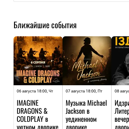
Ближайшие события
06 августа 18:00, Чт
07 августа 18:00, Пт
08 авгу
IMAGINE
Музыка Michael
Идзр
DRAGONS &
Jackson в
Лите
COLDPLAY в
уединенном
вечер
уютном дворике
дворике
двор