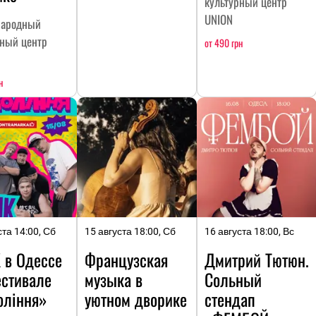
культурный центр
UNION
ародный
рный центр
от 490 грн
н
ста 14:00, Сб
15 августа 18:00, Сб
16 августа 18:00, Вс
 в Одессе
Французская
Дмитрий Тютюн.
естивале
музыка в
Сольный
оління»
уютном дворике
стендап