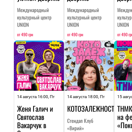
Международный
Международный
Междун
культурный центр
культурный центр
культу
UNION
UNION
UNION
от 490 грн
от 490 грн
от 490 гр
14 августа 16:00, Пт
14 августа 18:00, Пт
15 авгу
Женя Галич и
КОТОЗАЛЕЖНОСТЬ
ТНМК
Святослав
на ф
Стендап Клуб
Вакарчук в
«Пок
«Вирий»