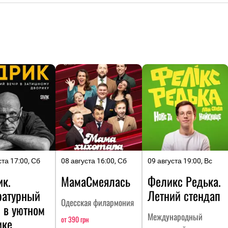
ста 17:00, Сб
08 августа 16:00, Сб
09 августа 19:00, Вс
ик.
МамаСмеялась
Феликс Редька.
ратурный
Летний стендап
Одесская филармония
 в уютном
Международный
от 390 грн
ике