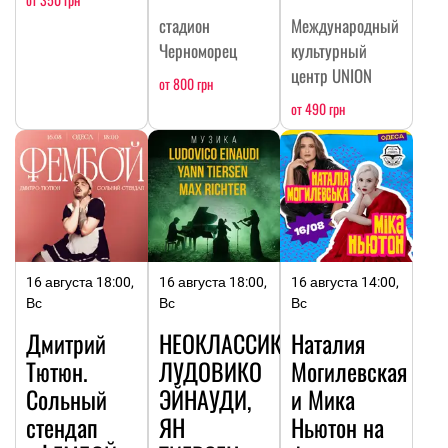
стадион
Международный
Черноморец
культурный
центр UNION
от 800 грн
от 490 грн
16 августа 18:00,
16 августа 18:00,
16 августа 14:00,
Вс
Вс
Вс
Дмитрий
НЕОКЛАССИКА:
Наталия
Тютюн.
ЛУДОВИКО
Могилевская
Сольный
ЭЙНАУДИ,
и Мика
стендап
ЯН
Ньютон на