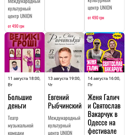
Международный
центр UNION
культурный
центр UNION
от 490 грн
от 490 грн
11 августа 18:00,
13 августа 19:00,
14 августа 16:00,
Вт
Чт
Пт
Большие
Евгений
Женя Галич
деньги
Рыбчинский
и Святослав
Вакарчук в
Театр
Международный
Одессе на
музыкальной
культурный
фестивале
комедии
центр UNION