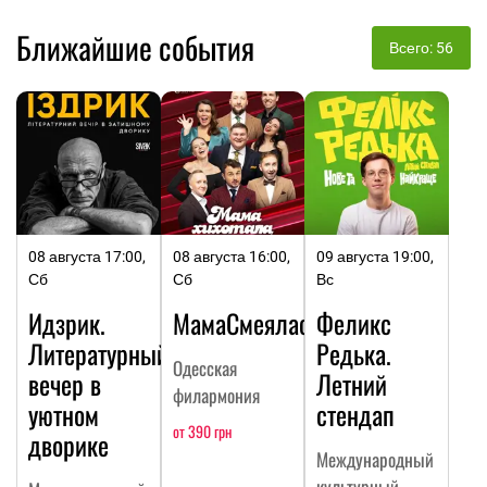
Ближайшие события
Всего: 56
08 августа 17:00,
08 августа 16:00,
09 августа 19:00,
Сб
Сб
Вс
Идзрик.
МамаСмеялась
Феликс
Литературный
Редька.
Одесская
вечер в
Летний
филармония
уютном
стендап
от 390 грн
дворике
Международный
культурный