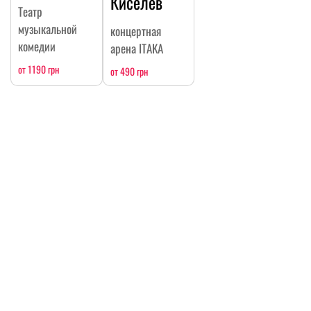
Киселев
Театр
музыкальной
концертная
комедии
арена ITAKA
от 1190 грн
от 490 грн