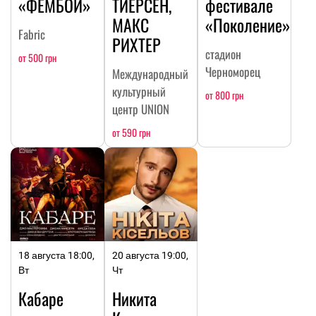
«ФЕМБОЙ»
ТИЕРСЕН,
фестивале
МАКС
«Поколение»
Fabric
РИХТЕР
стадион
от 500 грн
Черноморец
Международный
культурный
от 800 грн
центр UNION
от 590 грн
18 августа 18:00,
20 августа 19:00,
Вт
Чт
Кабаре
Никита