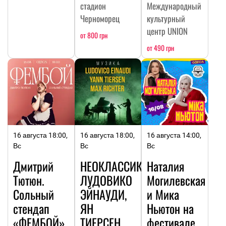
стадион
Международный
Черноморец
культурный
центр UNION
от 800 грн
от 490 грн
16 августа 18:00,
16 августа 18:00,
16 августа 14:00,
Вс
Вс
Вс
Дмитрий
НЕОКЛАССИКА:
Наталия
Тютюн.
ЛУДОВИКО
Могилевская
Сольный
ЭЙНАУДИ,
и Мика
стендап
ЯН
Ньютон на
«ФЕМБОЙ»
ТИЕРСЕН,
фестивале