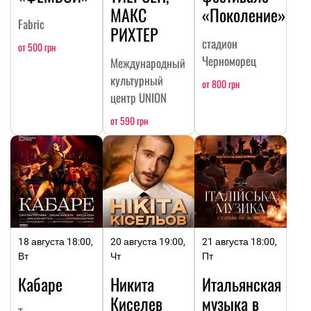
МАКС
«Поколение»
Fabric
РИХТЕР
стадион
от 500 грн
Черноморец
Международный
культурный
от 800 грн
центр UNION
от 590 грн
18 августа 18:00,
20 августа 19:00,
21 августа 18:00,
Вт
Чт
Пт
Кабаре
Никита
Итальянская
Киселев
музыка в