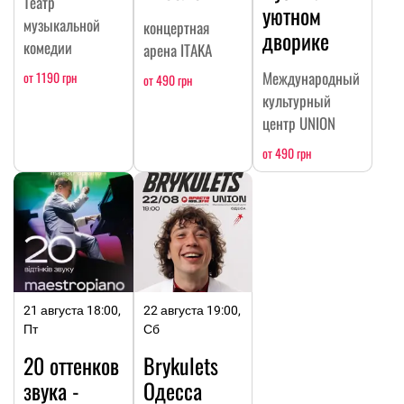
Театр
уютном
музыкальной
концертная
дворике
комедии
арена ITAKA
Международный
от 1190 грн
от 490 грн
культурный
центр UNION
от 490 грн
21 августа 18:00,
22 августа 19:00,
Пт
Сб
20 оттенков
Brykulets
звука -
Одесса