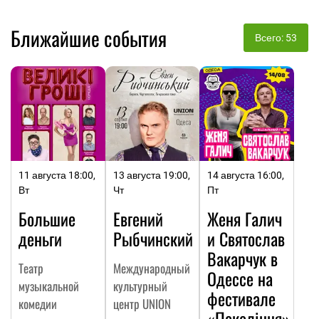
Ближайшие события
Всего: 53
11 августа 18:00,
13 августа 19:00,
14 августа 16:00,
Вт
Чт
Пт
Большие
Евгений
Женя Галич
деньги
Рыбчинский
и Святослав
Вакарчук в
Театр
Международный
Одессе на
музыкальной
культурный
фестивале
комедии
центр UNION
«Покоління»