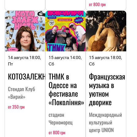
от 800 грн
14 августа 18:00,
15 августа 14:00,
15 августа 18:00,
Пт
Сб
Сб
КОТОЗАЛЕЖНОСТЬ
ТНМК в
Французская
Одессе на
музыка в
Стендап Клуб
фестивале
уютном
«Вирий»
«Покоління»
дворике
от 350 грн
стадион
Международный
Черноморец
культурный
центр UNION
от 800 грн