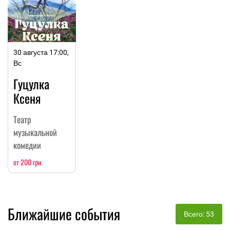
30 августа 17:00,
Вс
Гуцулка
Ксеня
Театр
музыкальной
комедии
от 200 грн
Ближайшие события
Всего: 53