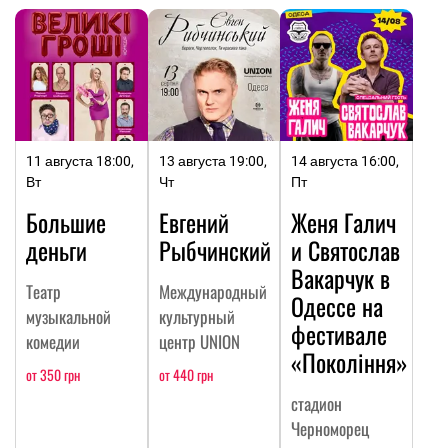
11 августа 18:00,
13 августа 19:00,
14 августа 16:00,
Вт
Чт
Пт
Большие
Евгений
Женя Галич
деньги
Рыбчинский
и Святослав
Вакарчук в
Театр
Международный
Одессе на
музыкальной
культурный
фестивале
комедии
центр UNION
«Покоління»
от 350 грн
от 440 грн
стадион
Черноморец