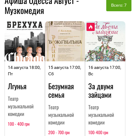
Афиша Одесса Август -
Всего: 7
Музкомедия
14 августа 18:00,
15 августа 17:00,
16 августа 17:00,
Пт
Сб
Вс
Лгунья
Безумная
За двумя
семья
зайцами
Театр
музыкальной
Театр
Театр
комедии
музыкальной
музыкальной
комедии
комедии
100 - 400 грн
200 - 700 грн
100-400 грн