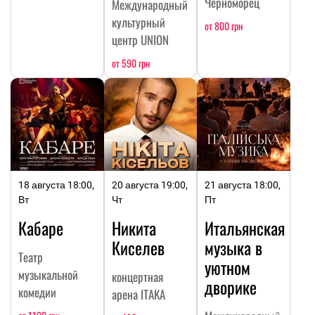
Черноморец
Международный
культурный
от 800 грн
центр UNION
от 590 грн
18 августа 18:00,
20 августа 19:00,
21 августа 18:00,
Вт
Чт
Пт
Кабаре
Никита
Итальянская
Киселев
музыка в
Театр
уютном
музыкальной
концертная
дворике
комедии
арена ITAKA