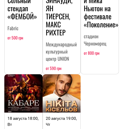
Сольный
ЭЙНАУДИ,
и Мика
стендап
ЯН
Ньютон на
«ФЕМБОЙ»
ТИЕРСЕН,
фестивале
МАКС
«Поколение»
Fabric
РИХТЕР
стадион
от 500 грн
Черноморец
Международный
культурный
от 800 грн
центр UNION
от 590 грн
18 августа 18:00,
20 августа 19:00,
Вт
Чт