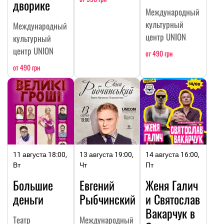
дворике
Международный
культурный
Международный
центр UNION
культурный
центр UNION
от 490 грн
от 490 грн
11 августа 18:00,
13 августа 19:00,
14 августа 16:00,
Вт
Чт
Пт
Большие
Евгений
Женя Галич
деньги
Рыбчинский
и Святослав
Вакарчук в
Театр
Международный