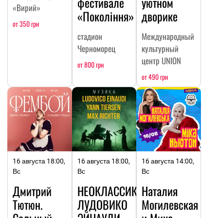
фестивале
уютном
«Вирий»
«Покоління»
дворике
от 350 грн
стадион
Международный
Черноморец
культурный
центр UNION
от 800 грн
от 490 грн
16 августа 18:00,
16 августа 18:00,
16 августа 14:00,
Вс
Вс
Вс
Дмитрий
НЕОКЛАССИКА:
Наталия
Тютюн.
ЛУДОВИКО
Могилевская