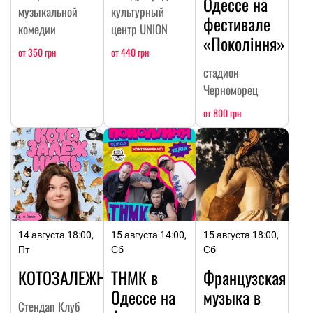
Одессе на
музыкальной
культурный
фестивале
комедии
центр UNION
«Покоління»
от 350 грн
от 440 грн
стадион
Черноморец
от 800 грн
14 августа 18:00,
15 августа 14:00,
15 августа 18:00,
Пт
Сб
Сб
КОТОЗАЛЕЖНОСТЬ
ТНМК в
Французская
Одессе на
музыка в
Стендап Клуб