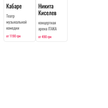
Кабаре
Никита
Киселев
Театр
музыкальной
концертная
комедии
арена ITAKA
от 1190 грн
от 490 грн