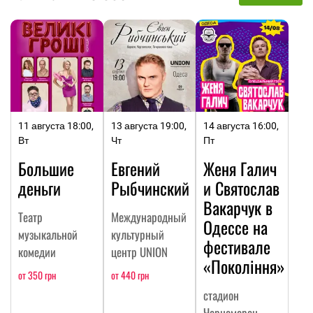
11 августа 18:00,
13 августа 19:00,
14 августа 16:00,
Вт
Чт
Пт
Большие
Евгений
Женя Галич
деньги
Рыбчинский
и Святослав
Вакарчук в
Театр
Международный
Одессе на
музыкальной
культурный
фестивале
комедии
центр UNION
«Покоління»
от 350 грн
от 440 грн
стадион
Черноморец