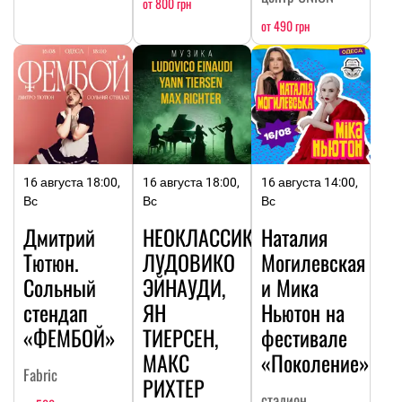
от 800 грн
от 490 грн
16 августа 18:00,
16 августа 18:00,
16 августа 14:00,
Вс
Вс
Вс
Дмитрий
НЕОКЛАССИКА:
Наталия
Тютюн.
ЛУДОВИКО
Могилевская
Сольный
ЭЙНАУДИ,
и Мика
стендап
ЯН
Ньютон на
«ФЕМБОЙ»
ТИЕРСЕН,
фестивале
МАКС
«Поколение»
Fabric
РИХТЕР
стадион