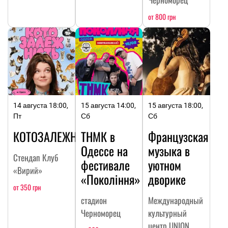
от 800 грн
14 августа 18:00,
15 августа 14:00,
15 августа 18:00,
Пт
Сб
Сб
КОТОЗАЛЕЖНОСТЬ
ТНМК в
Французская
Одессе на
музыка в
Стендап Клуб
фестивале
уютном
«Вирий»
«Покоління»
дворике
от 350 грн
стадион
Международный
Черноморец
культурный
центр UNION