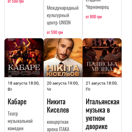
от 500 грн
Черноморец
Международный
культурный
от 800 грн
центр UNION
от 590 грн
18 августа 18:00,
20 августа 19:00,
21 августа 18:00,
Вт
Чт
Пт
Кабаре
Никита
Итальянская
Киселев
музыка в
Театр
уютном
музыкальной
концертная
дворике
комедии
арена ITAKA