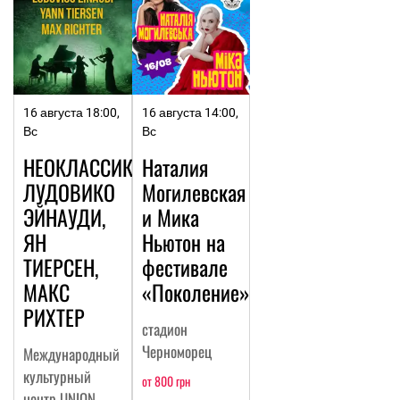
16 августа 18:00,
16 августа 14:00,
Вс
Вс
НЕОКЛАССИКА:
Наталия
ЛУДОВИКО
Могилевская
ЭЙНАУДИ,
и Мика
ЯН
Ньютон на
ТИЕРСЕН,
фестивале
МАКС
«Поколение»
РИХТЕР
стадион
Черноморец
Международный
культурный
от 800 грн
центр UNION