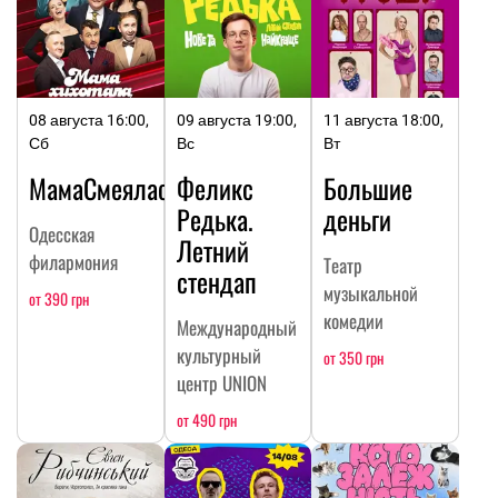
08 августа 16:00,
09 августа 19:00,
11 августа 18:00,
Сб
Вс
Вт
МамаСмеялась
Феликс
Большие
Редька.
деньги
Одесская
Летний
филармония
Театр
стендап
музыкальной
от 390 грн
комедии
Международный
культурный
от 350 грн
центр UNION
от 490 грн