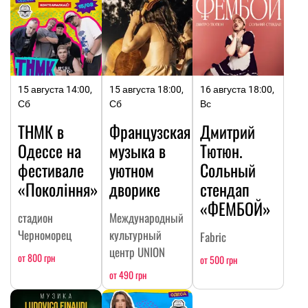
15 августа 14:00,
15 августа 18:00,
16 августа 18:00,
Сб
Сб
Вс
ТНМК в
Французская
Дмитрий
Одессе на
музыка в
Тютюн.
фестивале
уютном
Сольный
«Покоління»
дворике
стендап
«ФЕМБОЙ»
стадион
Международный
Черноморец
культурный
Fabric
центр UNION
от 800 грн
от 500 грн
от 490 грн