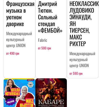
Французская
Дмитрий
НЕОКЛАССИКА:
музыка в
Тютюн.
ЛУДОВИКО
уютном
Сольный
ЭЙНАУДИ,
дворике
стендап
ЯН
«ФЕМБОЙ»
ТИЕРСЕН,
Международный
МАКС
культурный
Fabric
РИХТЕР
центр UNION
от 500 грн
Международный
от 490 грн
культурный
центр UNION
от 590 грн