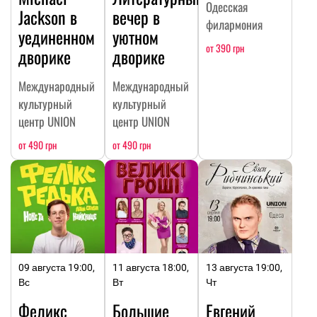
Одесская
Jackson в
вечер в
филармония
уединенном
уютном
от 390 грн
дворике
дворике
Международный
Международный
культурный
культурный
центр UNION
центр UNION
от 490 грн
от 490 грн
09 августа 19:00,
11 августа 18:00,
13 августа 19:00,
Вс
Вт
Чт
Феликс
Большие
Евгений