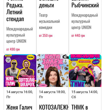
Редька.
деньги
Рыбчинский
Летний
Театр
Международный
стендап
музыкальной
культурный
комедии
центр UNION
Международный
культурный
от 350 грн
от 440 грн
центр UNION
от 490 грн
14 августа 16:00,
14 августа 18:00,
15 августа 14:00,
Пт
Пт
Сб
Женя Галич
КОТОЗАЛЕЖНОСТЬ
ТНМК в