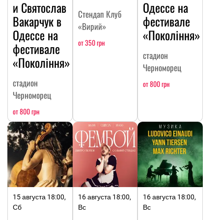
и Святослав
Одессе на
Стендап Клуб
Вакарчук в
фестивале
«Вирий»
Одессе на
«Покоління»
от 350 грн
фестивале
стадион
«Покоління»
Черноморец
стадион
от 800 грн
Черноморец
от 800 грн
15 августа 18:00,
16 августа 18:00,
16 августа 18:00,
Сб
Вс
Вс