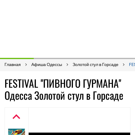
Главная
Афиша Одессы
Золотой стул в Горсаде
FE
FESTIVAL ''ПИВНОГО ГУРМАНА''
Одесса Золотой стул в Горсаде