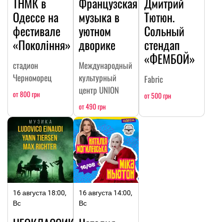
ТНМК в
Французская
Дмитрий
Одессе на
музыка в
Тютюн.
фестивале
уютном
Сольный
«Покоління»
дворике
стендап
«ФЕМБОЙ»
стадион
Международный
Черноморец
культурный
Fabric
центр UNION
от 800 грн
от 500 грн
от 490 грн
16 августа 18:00,
16 августа 14:00,
Вс
Вс