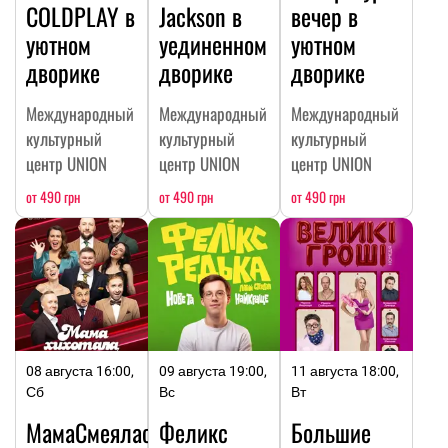
COLDPLAY в
Jackson в
вечер в
уютном
уединенном
уютном
дворике
дворике
дворике
Международный
Международный
Международный
культурный
культурный
культурный
центр UNION
центр UNION
центр UNION
от 490 грн
от 490 грн
от 490 грн
08 августа 16:00,
09 августа 19:00,
11 августа 18:00,
Сб
Вс
Вт
МамаСмеялась
Феликс
Большие