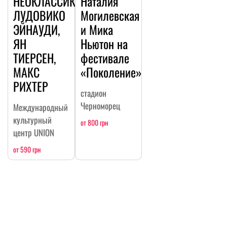
НЕОКЛАССИКА:
Наталия
ЛУДОВИКО
Могилевская
ЭЙНАУДИ,
и Мика
ЯН
Ньютон на
ТИЕРСЕН,
фестивале
МАКС
«Поколение»
РИХТЕР
стадион
Черноморец
Международный
культурный
от 800 грн
центр UNION
от 590 грн