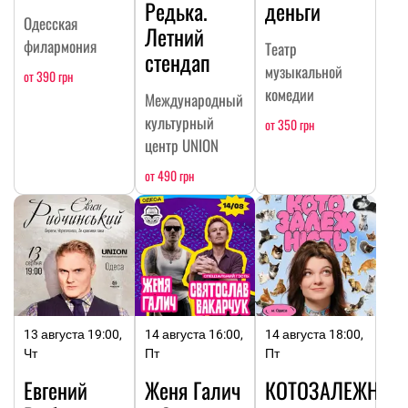
Редька.
деньги
Одесская
Летний
филармония
Театр
стендап
музыкальной
от 390 грн
комедии
Международный
культурный
от 350 грн
центр UNION
от 490 грн
13 августа 19:00,
14 августа 16:00,
14 августа 18:00,
Чт
Пт
Пт
Евгений
Женя Галич
КОТОЗАЛЕЖНОС