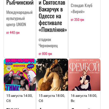
Рыбчинский
и Святослав
Стендап Клуб
Вакарчук в
«Вирий»
Международный
Одессе на
культурный
от 350 грн
фестивале
центр UNION
«Покоління»
от 440 грн
стадион
Черноморец
от 800 грн
15 августа 14:00,
15 августа 18:00,
16 августа 18:00,
Сб
Сб
Вс