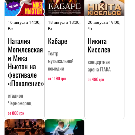
16 августа 14:00,
18 августа 18:00,
20 августа 19:00,
Вс
Вт
Чт
Наталия
Кабаре
Никита
Могилевская
Киселев
Театр
и Мика
музыкальной
концертная
Ньютон на
комедии
арена ITAKA
фестивале
от 1190 грн
от 490 грн
«Поколение»
стадион
Черноморец
от 800 грн