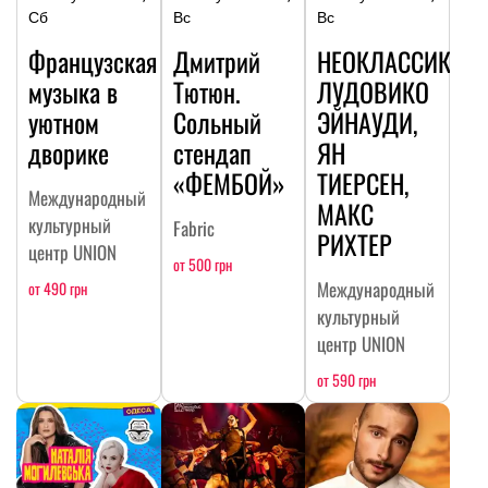
Сб
Вс
Вс
Французская
Дмитрий
НЕОКЛАССИКА:
музыка в
Тютюн.
ЛУДОВИКО
уютном
Сольный
ЭЙНАУДИ,
дворике
стендап
ЯН
«ФЕМБОЙ»
ТИЕРСЕН,
Международный
МАКС
культурный
Fabric
РИХТЕР
центр UNION
от 500 грн
Международный
от 490 грн
культурный
центр UNION
от 590 грн