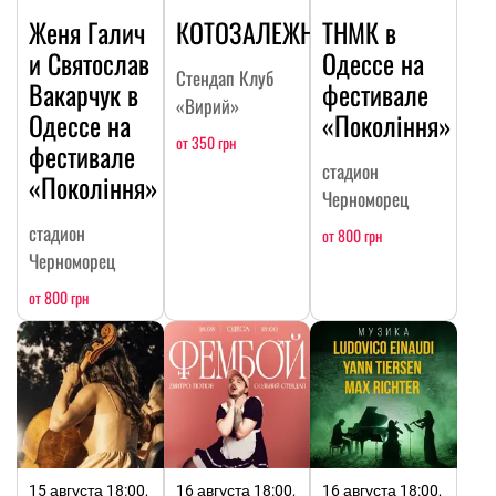
Женя Галич
КОТОЗАЛЕЖНОСТЬ
ТНМК в
и Святослав
Одессе на
Стендап Клуб
Вакарчук в
фестивале
«Вирий»
Одессе на
«Покоління»
от 350 грн
фестивале
стадион
«Покоління»
Черноморец
стадион
от 800 грн
Черноморец
от 800 грн
15 августа 18:00,
16 августа 18:00,
16 августа 18:00,