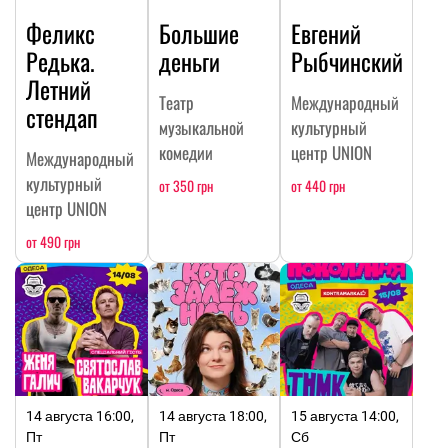
Феликс
Большие
Евгений
Редька.
деньги
Рыбчинский
Летний
Театр
Международный
стендап
музыкальной
культурный
комедии
центр UNION
Международный
культурный
от 350 грн
от 440 грн
центр UNION
от 490 грн
14 августа 16:00,
14 августа 18:00,
15 августа 14:00,
Пт
Пт
Сб