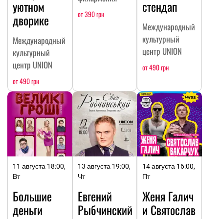
уютном
стендап
от 390 грн
дворике
Международный
культурный
Международный
центр UNION
культурный
центр UNION
от 490 грн
от 490 грн
11 августа 18:00,
13 августа 19:00,
14 августа 16:00,
Вт
Чт
Пт
Большие
Евгений
Женя Галич
деньги
Рыбчинский
и Святослав