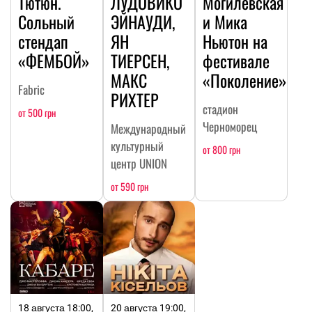
Тютюн.
ЛУДОВИКО
Могилевская
Сольный
ЭЙНАУДИ,
и Мика
стендап
ЯН
Ньютон на
«ФЕМБОЙ»
ТИЕРСЕН,
фестивале
МАКС
«Поколение»
Fabric
РИХТЕР
стадион
от 500 грн
Черноморец
Международный
культурный
от 800 грн
центр UNION
от 590 грн
18 августа 18:00,
20 августа 19:00,