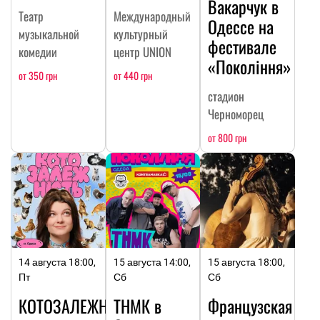
Вакарчук в
Театр
Международный
Одессе на
музыкальной
культурный
фестивале
комедии
центр UNION
«Покоління»
от 350 грн
от 440 грн
стадион
Черноморец
от 800 грн
14 августа 18:00,
15 августа 14:00,
15 августа 18:00,
Пт
Сб
Сб
КОТОЗАЛЕЖНОСТЬ
ТНМК в
Французская