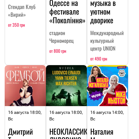
Одессе на
музыка в
Стендап Клуб
фестивале
уютном
«Вирий»
«Покоління»
дворике
от 350 грн
стадион
Международный
Черноморец
культурный
центр UNION
от 800 грн
от 490 грн
16 августа 18:00,
16 августа 18:00,
16 августа 14:00,
Вс
Вс
Вс
Дмитрий
НЕОКЛАССИКА:
Наталия