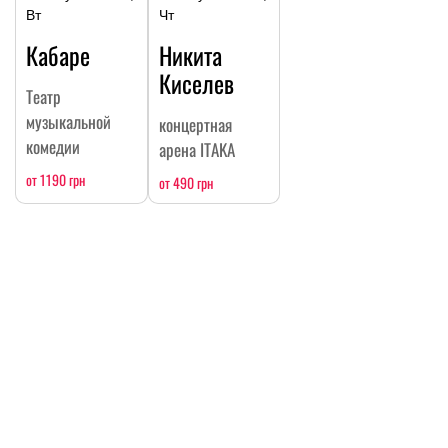
Вт
Чт
Кабаре
Никита
Киселев
Театр
музыкальной
концертная
комедии
арена ITAKA
от 1190 грн
от 490 грн