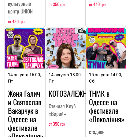
культурный
от 350 грн
от 440 грн
центр UNION
от 490 грн
14 августа 16:00,
14 августа 18:00,
15 августа 14:00,
Пт
Пт
Сб
Женя Галич
КОТОЗАЛЕЖНОСТЬ
ТНМК в
и Святослав
Одессе на
Стендап Клуб
Вакарчук в
фестивале
«Вирий»
Одессе на
«Покоління»
от 350 грн
фестивале
стадион
«Покоління»