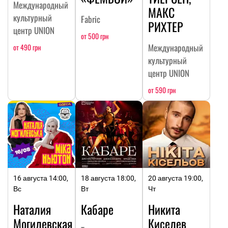
Международный
МАКС
культурный
Fabric
РИХТЕР
центр UNION
от 500 грн
Международный
от 490 грн
культурный
центр UNION
от 590 грн
16 августа 14:00,
18 августа 18:00,
20 августа 19:00,
Вс
Вт
Чт
Наталия
Кабаре
Никита
Могилевская
Киселев