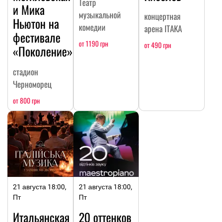
Театр
и Мика
музыкальной
концертная
Ньютон на
комедии
арена ITAKA
фестивале
от 1190 грн
от 490 грн
«Поколение»
стадион
Черноморец
от 800 грн
21 августа 18:00,
21 августа 18:00,
Пт
Пт
Итальянская
20 оттенков