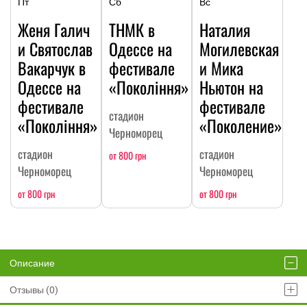
Пт
Сб
Вс
Женя Галич
ТНМК в
Наталия
и Святослав
Одессе на
Могилевская
Вакарчук в
фестивале
и Мика
Одессе на
«Покоління»
Ньютон на
фестивале
фестивале
стадион
«Покоління»
«Поколение»
Черноморец
стадион
стадион
от 800 грн
Черноморец
Черноморец
от 800 грн
от 800 грн
Описание
Отзывы (0)