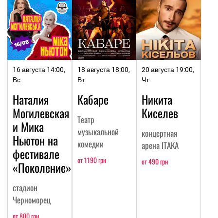
16 августа 14:00,
18 августа 18:00,
20 августа 19:00,
Вс
Вт
Чт
Наталия
Кабаре
Никита
Могилевская
Киселев
Театр
и Мика
музыкальной
концертная
Ньютон на
комедии
арена ITAKA
фестивале
от 1190 грн
от 490 грн
«Поколение»
стадион
Черноморец
от 800 грн