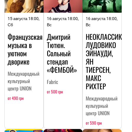
15 августа 18:00,
16 августа 18:00,
16 августа 18:00,
Сб
Вс
Вс
Французская
Дмитрий
НЕОКЛАССИКА:
музыка в
Тютюн.
ЛУДОВИКО
уютном
Сольный
ЭЙНАУДИ,
дворике
стендап
ЯН
«ФЕМБОЙ»
ТИЕРСЕН,
Международный
МАКС
культурный
Fabric
РИХТЕР
центр UNION
от 500 грн
Международный
от 490 грн
культурный
центр UNION
от 590 грн