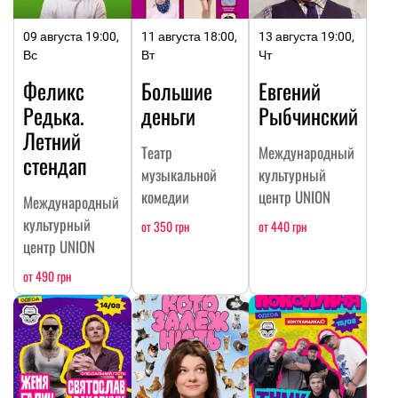
09 августа 19:00,
11 августа 18:00,
13 августа 19:00,
Вс
Вт
Чт
Феликс
Большие
Евгений
Редька.
деньги
Рыбчинский
Летний
Театр
Международный
стендап
музыкальной
культурный
комедии
центр UNION
Международный
культурный
от 350 грн
от 440 грн
центр UNION
от 490 грн