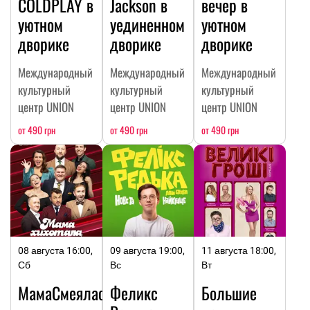
COLDPLAY в
Jackson в
вечер в
уютном
уединенном
уютном
дворике
дворике
дворике
Международный
Международный
Международный
культурный
культурный
культурный
центр UNION
центр UNION
центр UNION
от 490 грн
от 490 грн
от 490 грн
08 августа 16:00,
09 августа 19:00,
11 августа 18:00,
Сб
Вс
Вт
МамаСмеялась
Феликс
Большие