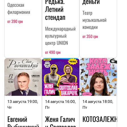
Редька.
деньги
Одесская
Летний
филармония
Театр
стендап
музыкальной
от 390 грн
комедии
Международный
культурный
от 350 грн
центр UNION
от 490 грн
13 августа 19:00,
14 августа 16:00,
14 августа 18:00,
Чт
Пт
Пт
Евгений
Женя Галич
КОТОЗАЛЕЖНОС
Рыбчинский
и Святослав