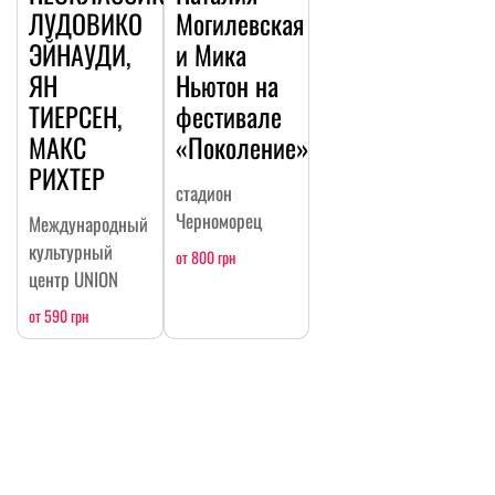
ЛУДОВИКО
Могилевская
ЭЙНАУДИ,
и Мика
ЯН
Ньютон на
ТИЕРСЕН,
фестивале
МАКС
«Поколение»
РИХТЕР
стадион
Черноморец
Международный
культурный
от 800 грн
центр UNION
от 590 грн