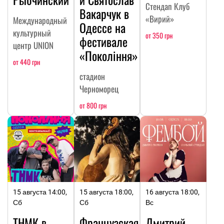
Стендап Клуб
Вакарчук в
«Вирий»
Международный
Одессе на
культурный
от 350 грн
фестивале
центр UNION
«Покоління»
от 440 грн
стадион
Черноморец
от 800 грн
15 августа 14:00,
15 августа 18:00,
16 августа 18:00,
Сб
Сб
Вс
ТНМК в
Французская
Дмитрий