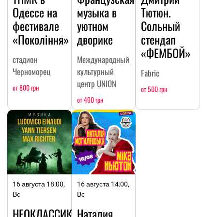
Одессе на
музыка в
Тютюн.
фестивале
уютном
Сольный
«Покоління»
дворике
стендап
«ФЕМБОЙ»
стадион
Международный
Черноморец
культурный
Fabric
центр UNION
от 800 грн
от 500 грн
от 490 грн
16 августа 18:00,
16 августа 14:00,
Вс
Вс
НЕОКЛАССИКА:
Наталия