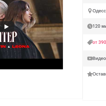
Одесс
120 м
от 390
Видео
Остав