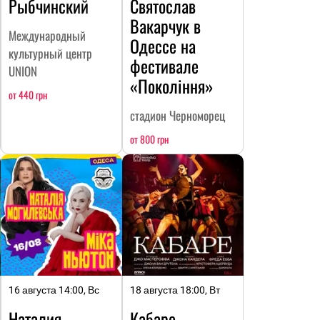
Рыбчинский
Святослав
Вакарчук в
Международный
Одессе на
культурный центр
фестивале
UNION
«Покоління»
от 440 грн
стадион Черноморец
от 800 грн
16 августа 14:00, Вс
18 августа 18:00, Вт
Наталия
Кабаре