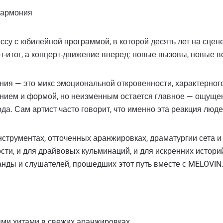
лармония
ссу с юбилейной программой, в которой десять лет на сце
рт-итог, а концерт-движение вперед: новые вызовы, новые
ния — это микс эмоциональной откровенности, характерног
анием и формой, но неизменным остается главное — ощущени
да. Сам артист часто говорит, что именно эта реакция люд
трументах, отточенных аранжировках, драматургии сета и 
сти, и для драйвовых кульминаций, и для искренних истори
анды и слушателей, прошедших этот путь вместе с MELOVIN
ми хитами в свежих аранжировках