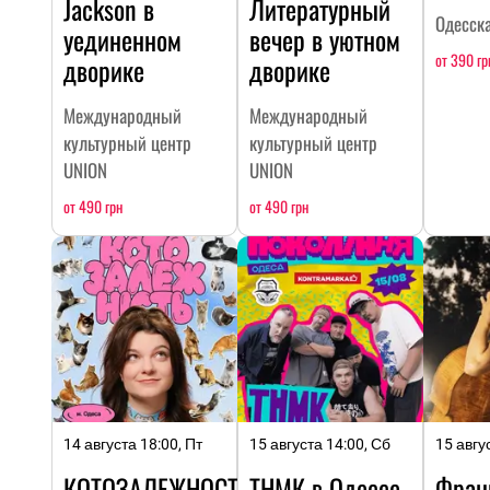
Jackson в
Литературный
Одесск
уединенном
вечер в уютном
от 390 гр
дворике
дворике
Международный
Международный
культурный центр
культурный центр
UNION
UNION
от 490 грн
от 490 грн
14 августа 18:00, Пт
15 августа 14:00, Сб
15 авгу
КОТОЗАЛЕЖНОСТЬ
ТНМК в Одессе
Фран