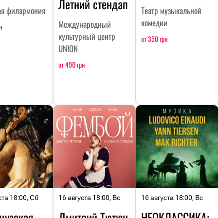
Летний стендап
ая филармония
Театр музыкальной
комедии
Международный
н
культурный центр
от 350 грн
UNION
от 490 грн
ста 18:00, Сб
16 августа 18:00, Вс
16 августа 18:00, Вс
цузская
Дмитрий Тютюн.
НЕОКЛАССИКА: