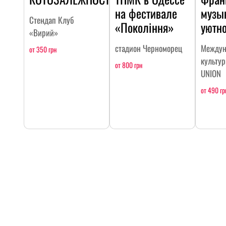
на фестивале
музы
Стендап Клуб
«Покоління»
уютн
«Вирий»
стадион Черноморец
Междун
от 350 грн
культу
от 800 грн
UNION
от 490 гр