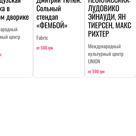
ка в
Сольный
ЛУДОВИКО
ом дворике
стендап
ЭЙНАУДИ, ЯН
«ФЕМБОЙ»
ТИЕРСЕН, МАКС
ародный
РИХТЕР
рный центр
Fabric
Международный
от 500 грн
культурный центр
н
UNION
от 590 грн