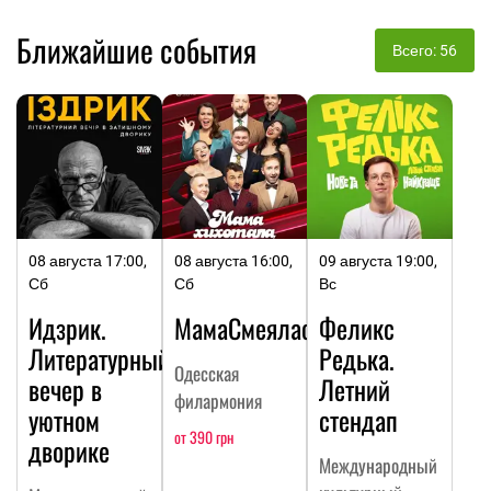
Ближайшие события
Всего: 56
08 августа 17:00,
08 августа 16:00,
09 августа 19:00,
Сб
Сб
Вс
Идзрик.
МамаСмеялась
Феликс
Литературный
Редька.
Одесская
вечер в
Летний
филармония
уютном
стендап
от 390 грн
дворике
Международный