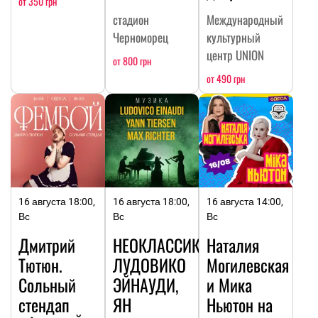
от 350 грн
стадион
Международный
Черноморец
культурный
центр UNION
от 800 грн
от 490 грн
16 августа 18:00,
16 августа 18:00,
16 августа 14:00,
Вс
Вс
Вс
Дмитрий
НЕОКЛАССИКА:
Наталия
Тютюн.
ЛУДОВИКО
Могилевская
Сольный
ЭЙНАУДИ,
и Мика
стендап
ЯН
Ньютон на