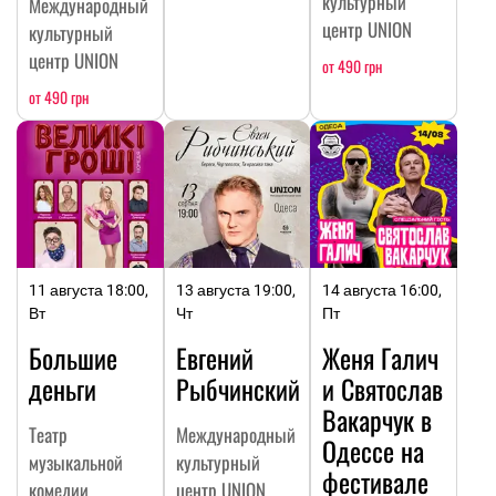
культурный
Международный
центр UNION
культурный
центр UNION
от 490 грн
от 490 грн
11 августа 18:00,
13 августа 19:00,
14 августа 16:00,
Вт
Чт
Пт
Большие
Евгений
Женя Галич
деньги
Рыбчинский
и Святослав
Вакарчук в
Театр
Международный
Одессе на
музыкальной
культурный
фестивале
комедии
центр UNION