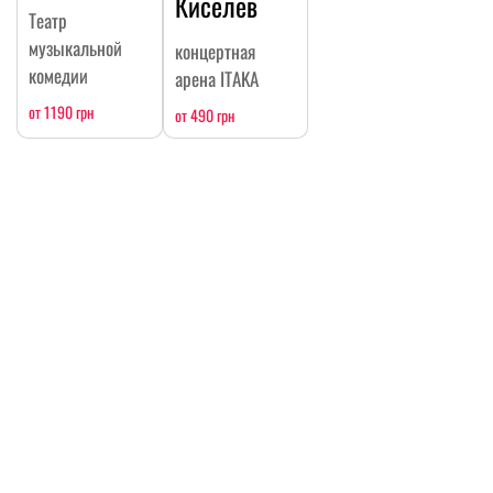
Киселев
Театр
музыкальной
концертная
комедии
арена ITAKA
от 1190 грн
от 490 грн