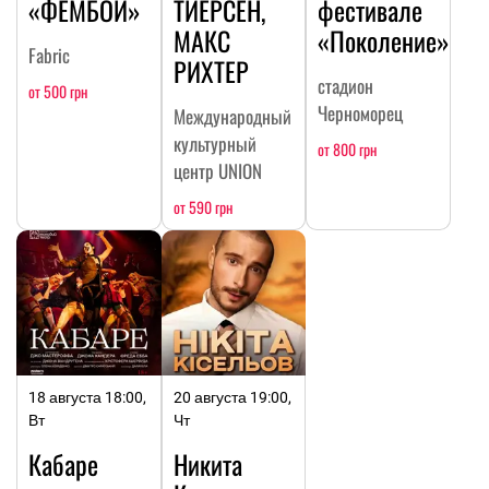
«ФЕМБОЙ»
ТИЕРСЕН,
фестивале
МАКС
«Поколение»
Fabric
РИХТЕР
стадион
от 500 грн
Черноморец
Международный
культурный
от 800 грн
центр UNION
от 590 грн
18 августа 18:00,
20 августа 19:00,
Вт
Чт
Кабаре
Никита