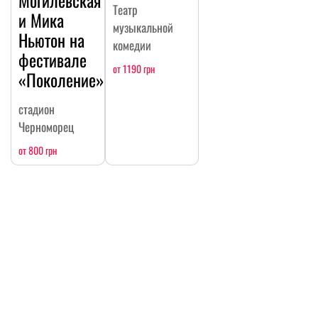
Театр
и Мика
музыкальной
Ньютон на
комедии
фестивале
от 1190 грн
«Поколение»
стадион
Черноморец
от 800 грн