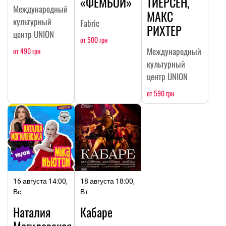
«ФЕМБОЙ»
ТИЕРСЕН,
Международный
МАКС
культурный
Fabric
РИХТЕР
центр UNION
от 500 грн
Международный
от 490 грн
культурный
центр UNION
от 590 грн
16 августа 14:00,
18 августа 18:00,
Вс
Вт
Наталия
Кабаре
Могилевская