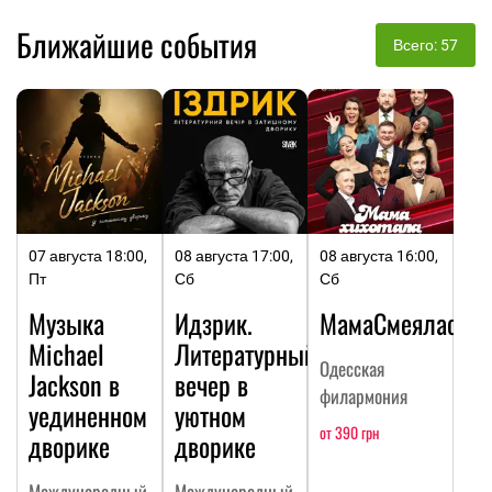
Ближайшие события
Всего: 57
07 августа 18:00,
08 августа 17:00,
08 августа 16:00,
Пт
Сб
Сб
Музыка
Идзрик.
МамаСмеялась
Michael
Литературный
Одесская
Jackson в
вечер в
филармония
уединенном
уютном
от 390 грн
дворике
дворике
Международный
Международный