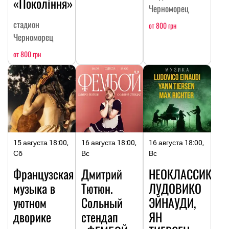
«Покоління»
Черноморец
стадион
от 800 грн
Черноморец
от 800 грн
15 августа 18:00,
16 августа 18:00,
16 августа 18:00,
Сб
Вс
Вс
Французская
Дмитрий
НЕОКЛАССИКА:
музыка в
Тютюн.
ЛУДОВИКО
уютном
Сольный
ЭЙНАУДИ,
дворике
стендап
ЯН