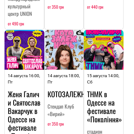
культурный
от 350 грн
от 440 грн
центр UNION
от 490 грн
14 августа 16:00,
14 августа 18:00,
15 августа 14:00,
Пт
Пт
Сб
Женя Галич
КОТОЗАЛЕЖНОСТЬ
ТНМК в
и Святослав
Одессе на
Стендап Клуб
Вакарчук в
фестивале
«Вирий»
Одессе на
«Покоління»
от 350 грн
фестивале
стадион