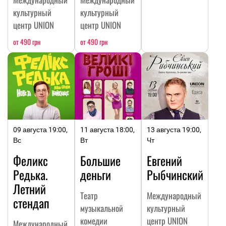
культурный
культурный
центр UNION
центр UNION
от 490 грн
от 490 грн
09 августа 19:00,
11 августа 18:00,
13 августа 19:00,
Вс
Вт
Чт
Феликс
Большие
Евгений
Редька.
деньги
Рыбчинский
Летний
Театр
Международный
стендап
музыкальной
культурный
комедии
центр UNION
Международный