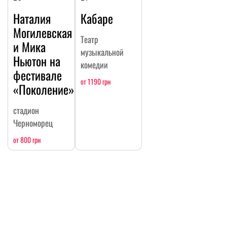
Наталия
Кабаре
Могилевская
Театр
и Мика
музыкальной
Ньютон на
комедии
фестивале
от 1190 грн
«Поколение»
стадион
Черноморец
от 800 грн