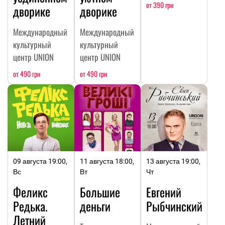
от 390 грн
дворике
дворике
Международный
Международный
культурный
культурный
центр UNION
центр UNION
от 490 грн
от 490 грн
09 августа 19:00,
11 августа 18:00,
13 августа 19:00,
Вс
Вт
Чт
Феликс
Большие
Евгений
Редька.
деньги
Рыбчинский
Летний