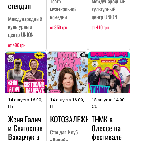
Театр
Международный
стендап
музыкальной
культурный
комедии
центр UNION
Международный
культурный
от 350 грн
от 440 грн
центр UNION
от 490 грн
14 августа 16:00,
14 августа 18:00,
15 августа 14:00,
Пт
Пт
Сб
Женя Галич
КОТОЗАЛЕЖНОСТЬ
ТНМК в
и Святослав
Одессе на
Стендап Клуб
Вакарчук в
фестивале
«Вирий»