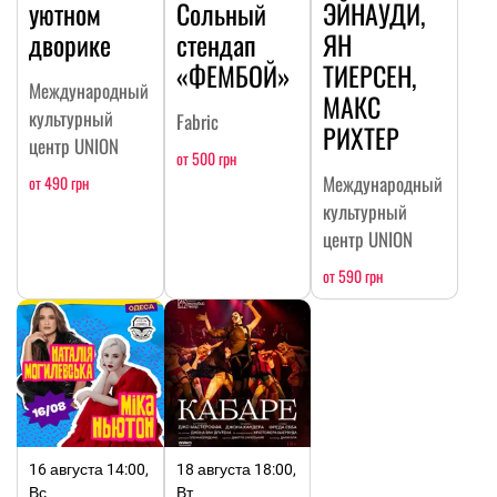
уютном
Сольный
ЭЙНАУДИ,
дворике
стендап
ЯН
«ФЕМБОЙ»
ТИЕРСЕН,
Международный
МАКС
культурный
Fabric
РИХТЕР
центр UNION
от 500 грн
Международный
от 490 грн
культурный
центр UNION
от 590 грн
16 августа 14:00,
18 августа 18:00,
Вс
Вт