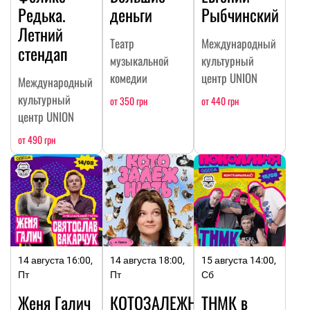
Редька.
деньги
Рыбчинский
Летний
Театр
Международный
стендап
музыкальной
культурный
комедии
центр UNION
Международный
культурный
от 350 грн
от 440 грн
центр UNION
от 490 грн
14 августа 16:00,
14 августа 18:00,
15 августа 14:00,
Пт
Пт
Сб
Женя Галич
КОТОЗАЛЕЖНОСТЬ
ТНМК в