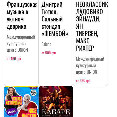
Французская
Дмитрий
НЕОКЛАССИКА:
музыка в
Тютюн.
ЛУДОВИКО
уютном
Сольный
ЭЙНАУДИ,
дворике
стендап
ЯН
«ФЕМБОЙ»
ТИЕРСЕН,
Международный
МАКС
культурный
Fabric
РИХТЕР
центр UNION
от 500 грн
Международный
от 490 грн
культурный
центр UNION
от 590 грн