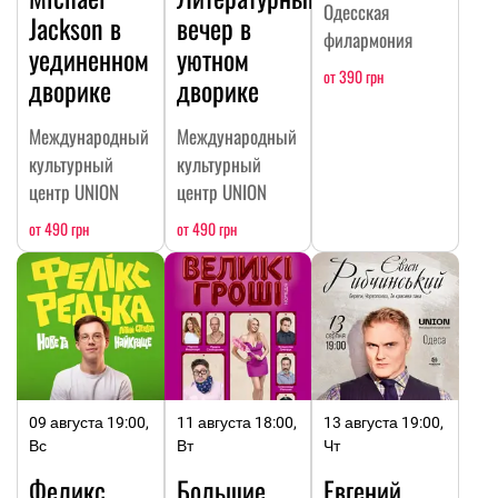
Одесская
Jackson в
вечер в
филармония
уединенном
уютном
от 390 грн
дворике
дворике
Международный
Международный
культурный
культурный
центр UNION
центр UNION
от 490 грн
от 490 грн
09 августа 19:00,
11 августа 18:00,
13 августа 19:00,
Вс
Вт
Чт
Феликс
Большие
Евгений