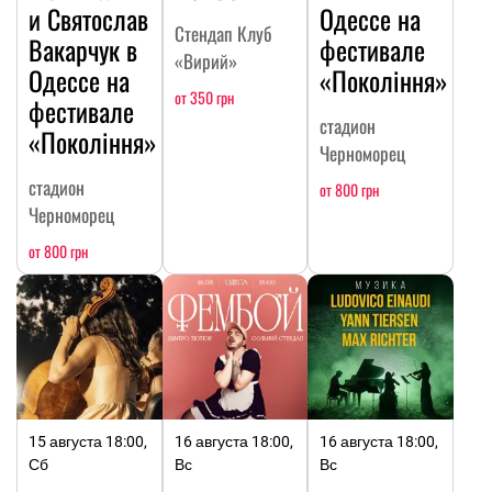
и Святослав
Одессе на
Стендап Клуб
Вакарчук в
фестивале
«Вирий»
Одессе на
«Покоління»
от 350 грн
фестивале
стадион
«Покоління»
Черноморец
стадион
от 800 грн
Черноморец
от 800 грн
15 августа 18:00,
16 августа 18:00,
16 августа 18:00,
Сб
Вс
Вс