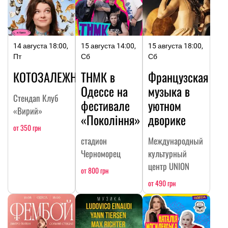
14 августа 18:00,
15 августа 14:00,
15 августа 18:00,
Пт
Сб
Сб
КОТОЗАЛЕЖНОСТЬ
ТНМК в
Французская
Одессе на
музыка в
Стендап Клуб
фестивале
уютном
«Вирий»
«Покоління»
дворике
от 350 грн
стадион
Международный
Черноморец
культурный
центр UNION
от 800 грн
от 490 грн