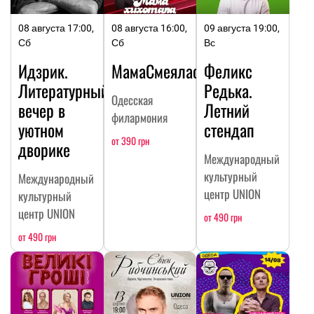
08 августа 17:00,
08 августа 16:00,
09 августа 19:00,
Сб
Сб
Вс
Идзрик.
МамаСмеялась
Феликс
Литературный
Редька.
Одесская
вечер в
Летний
филармония
уютном
стендап
от 390 грн
дворике
Международный
культурный
Международный
центр UNION
культурный
центр UNION
от 490 грн
от 490 грн