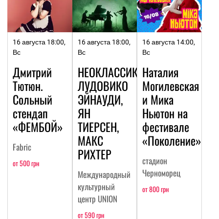
16 августа 18:00,
16 августа 18:00,
16 августа 14:00,
Вс
Вс
Вс
Дмитрий
НЕОКЛАССИКА:
Наталия
Тютюн.
ЛУДОВИКО
Могилевская
Сольный
ЭЙНАУДИ,
и Мика
стендап
ЯН
Ньютон на
«ФЕМБОЙ»
ТИЕРСЕН,
фестивале
МАКС
«Поколение»
Fabric
РИХТЕР
стадион
от 500 грн
Черноморец
Международный
культурный
от 800 грн
центр UNION
от 590 грн