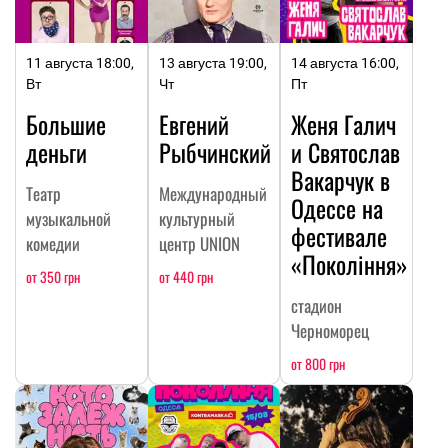
11 августа 18:00,
13 августа 19:00,
14 августа 16:00,
Вт
Чт
Пт
Большие
Евгений
Женя Галич
деньги
Рыбчинский
и Святослав
Вакарчук в
Театр
Международный
Одессе на
музыкальной
культурный
фестивале
комедии
центр UNION
«Покоління»
от 350 грн
от 440 грн
стадион
Черноморец
от 800 грн