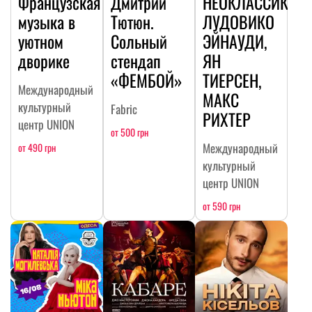
Французская
Дмитрий
НЕОКЛАССИКА:
музыка в
Тютюн.
ЛУДОВИКО
уютном
Сольный
ЭЙНАУДИ,
дворике
стендап
ЯН
«ФЕМБОЙ»
ТИЕРСЕН,
Международный
МАКС
культурный
Fabric
РИХТЕР
центр UNION
от 500 грн
Международный
от 490 грн
культурный
центр UNION
от 590 грн