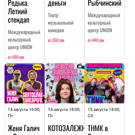
Редька.
деньги
Рыбчинский
Летний
Театр
Международный
стендап
музыкальной
культурный
комедии
центр UNION
Международный
культурный
от 350 грн
от 440 грн
центр UNION
от 490 грн
14 августа 16:00,
14 августа 18:00,
15 августа 14:00,
Пт
Пт
Сб
Женя Галич
КОТОЗАЛЕЖНОСТЬ
ТНМК в