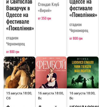
и Святослав
Одессе на
Стендап Клуб
Вакарчук в
фестивале
«Вирий»
Одессе на
«Покоління»
от 350 грн
фестивале
стадион
«Покоління»
Черноморец
стадион
от 800 грн
Черноморец
от 800 грн
15 августа 18:00,
16 августа 18:00,
16 августа 18:00,
Сб
Вс
Вс