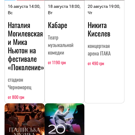
16 августа 14:00,
18 августа 18:00,
20 августа 19:00,
Вс
Вт
Чт
Наталия
Кабаре
Никита
Могилевская
Киселев
Театр
и Мика
музыкальной
концертная
Ньютон на
комедии
арена ITAKA
фестивале
от 1190 грн
от 490 грн
«Поколение»
стадион
Черноморец
от 800 грн