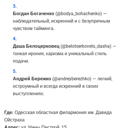
Богдан Богаченко
(@bodya_bohachenko) —
наблюдательный, искренний и с безупречным
чувством тайминга.
Даша Белоцерковец
(@belotserkovets_dasha) —
тонкая ирония, харизма и уникальный стиль
подачи.
Андрей Бережко
(@andreyberezhko) — легкий,
остроумный и всегда искренний в своих
выступлениях.
Где:
Одесская областная филармония им. Давида
Ойстраха
Адрес:
ул. Нины Пестрой, 15