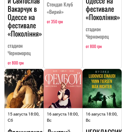
и Святослав
Одессе на
Стендап Клуб
Вакарчук в
фестивале
«Вирий»
Одессе на
«Покоління»
от 350 грн
фестивале
стадион
«Покоління»
Черноморец
стадион
от 800 грн
Черноморец
от 800 грн
15 августа 18:00,
16 августа 18:00,
16 августа 18:00,
Сб
Вс
Вс
Французская
Дмитрий
НЕОКЛАССИКА: