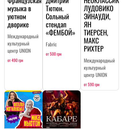
музыка в
Тютюн.
ЛУДОВИКО
уютном
Сольный
ЭЙНАУДИ,
дворике
стендап
ЯН
«ФЕМБОЙ»
ТИЕРСЕН,
Международный
МАКС
культурный
Fabric
РИХТЕР
центр UNION
от 500 грн
Международный
от 490 грн
культурный
центр UNION
от 590 грн