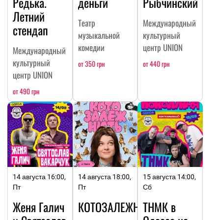
Редька.
деньги
Рыбчинский
Летний
Театр
Международный
стендап
музыкальной
культурный
комедии
центр UNION
Международный
культурный
от 350 грн
от 440 грн
центр UNION
от 490 грн
14 августа 16:00,
14 августа 18:00,
15 августа 14:00,
Пт
Пт
Сб
Женя Галич
КОТОЗАЛЕЖНОСТЬ
ТНМК в