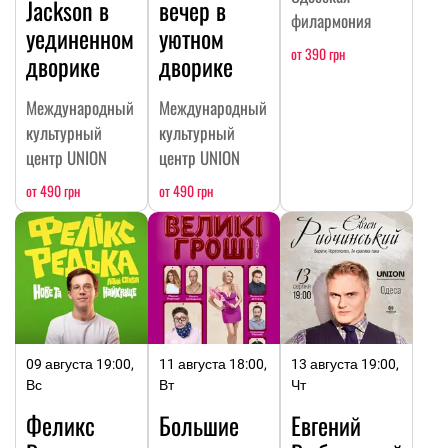
Jackson в
вечер в
филармония
уединенном
уютном
от 390 грн
дворике
дворике
Международный
Международный
культурный
культурный
центр UNION
центр UNION
от 490 грн
от 490 грн
09 августа 19:00,
11 августа 18:00,
13 августа 19:00,
Вс
Вт
Чт
Феликс
Большие
Евгений