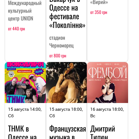
«Вирий»
Международный
Одессе на
культурный
от 350 грн
фестивале
центр UNION
«Покоління»
от 440 грн
стадион
Черноморец
от 800 грн
15 августа 14:00,
15 августа 18:00,
16 августа 18:00,
Сб
Сб
Вс
ТНМК в
Французская
Дмитрий
Одессе на
музыка в
Тютюн.