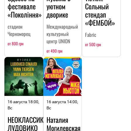
фестивале
уютном
Сольный
«Покоління»
дворике
стендап
«ФЕМБОЙ»
стадион
Международный
Черноморец
культурный
Fabric
центр UNION
от 800 грн
от 500 грн
от 490 грн
16 августа 18:00,
16 августа 14:00,
Вс
Вс
НЕОКЛАССИКА:
Наталия
ЛУДОВИКО
Могилевская