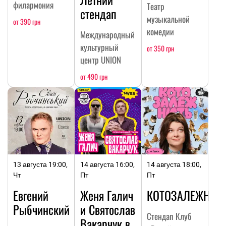
филармония
Театр
стендап
музыкальной
от 390 грн
комедии
Международный
культурный
от 350 грн
центр UNION
от 490 грн
13 августа 19:00,
14 августа 16:00,
14 августа 18:00,
Чт
Пт
Пт
Евгений
Женя Галич
КОТОЗАЛЕЖНОС
Рыбчинский
и Святослав
Стендап Клуб
Вакарчук в