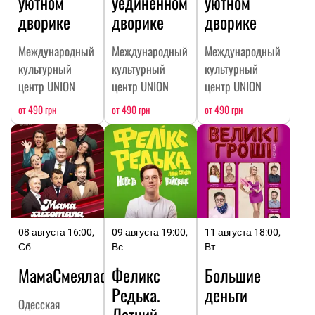
уютном
уединенном
уютном
дворике
дворике
дворике
Международный
Международный
Международный
культурный
культурный
культурный
центр UNION
центр UNION
центр UNION
от 490 грн
от 490 грн
от 490 грн
08 августа 16:00,
09 августа 19:00,
11 августа 18:00,
Сб
Вс
Вт
МамаСмеялась
Феликс
Большие
Редька.
деньги
Одесская
Летний