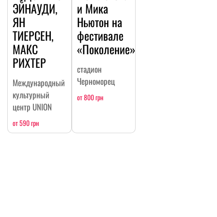
ЭЙНАУДИ,
и Мика
ЯН
Ньютон на
ТИЕРСЕН,
фестивале
МАКС
«Поколение»
РИХТЕР
стадион
Черноморец
Международный
культурный
от 800 грн
центр UNION
от 590 грн