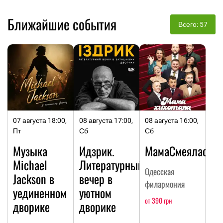
Ближайшие события
Всего: 57
07 августа 18:00,
08 августа 17:00,
08 августа 16:00,
Пт
Сб
Сб
Музыка
Идзрик.
МамаСмеялась
Michael
Литературный
Одесская
Jackson в
вечер в
филармония
уединенном
уютном
от 390 грн
дворике
дворике