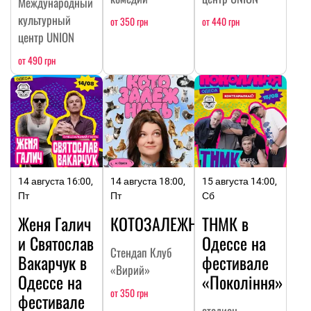
Международный
культурный
от 350 грн
от 440 грн
центр UNION
от 490 грн
14 августа 16:00,
14 августа 18:00,
15 августа 14:00,
Пт
Пт
Сб
Женя Галич
КОТОЗАЛЕЖНОСТЬ
ТНМК в
и Святослав
Одессе на
Стендап Клуб
Вакарчук в
фестивале
«Вирий»
Одессе на
«Покоління»
от 350 грн
фестивале
стадион