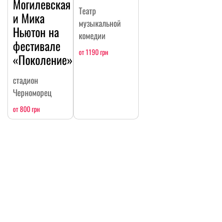
Могилевская
Театр
и Мика
музыкальной
Ньютон на
комедии
фестивале
от 1190 грн
«Поколение»
стадион
Черноморец
от 800 грн