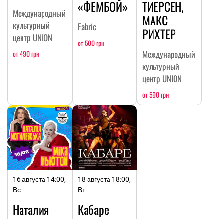
«ФЕМБОЙ»
ТИЕРСЕН,
Международный
МАКС
культурный
Fabric
РИХТЕР
центр UNION
от 500 грн
Международный
от 490 грн
культурный
центр UNION
от 590 грн
16 августа 14:00,
18 августа 18:00,
Вс
Вт
Наталия
Кабаре