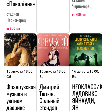
«Покоління»
Черноморец
стадион
от 800 грн
Черноморец
от 800 грн
15 августа 18:00,
16 августа 18:00,
16 августа 18:00,
Сб
Вс
Вс
Французская
Дмитрий
НЕОКЛАССИКА:
музыка в
Тютюн.
ЛУДОВИКО
уютном
Сольный
ЭЙНАУДИ,
дворике
стендап
ЯН