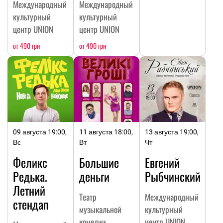
Международный
Международный
культурный
культурный
центр UNION
центр UNION
от 490 грн
от 490 грн
09 августа 19:00,
11 августа 18:00,
13 августа 19:00,
Вс
Вт
Чт
Феликс
Большие
Евгений
Редька.
деньги
Рыбчинский
Летний
Театр
Международный
стендап
музыкальной
культурный
комедии
центр UNION