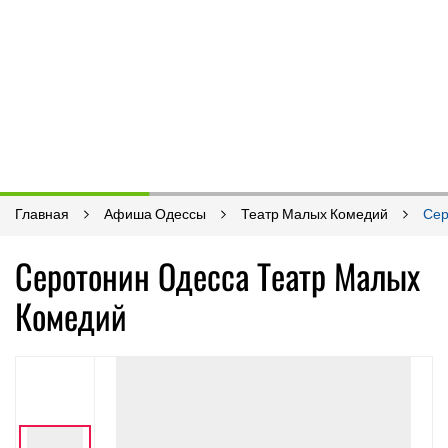
Главная
Афиша Одессы
Театр Малых Комедий
Сер
Серотонин Одесса Театр Малых
Комедий