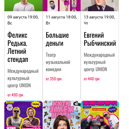
09 августа 19:00,
11 августа 18:00,
13 августа 19:00,
Вс
Вт
Чт
Феликс
Большие
Евгений
Редька.
деньги
Рыбчинский
Летний
Театр
Международный
стендап
музыкальной
культурный
комедии
центр UNION
Международный
культурный
от 350 грн
от 440 грн
центр UNION
от 490 грн