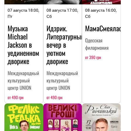
07 августа 18:00,
08 августа 17:00,
08 августа 16:00,
Пт
Сб
Сб
Музыка
Идзрик.
МамаСмеялась
Michael
Литературный
Одесская
Jackson в
вечер в
филармония
уединенном
уютном
от 390 грн
дворике
дворике
Международный
Международный
культурный
культурный
центр UNION
центр UNION
от 490 грн
от 490 грн