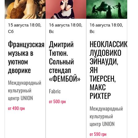
15 августа 18:00,
16 августа 18:00,
16 августа 18:00,
Сб
Вс
Вс
Французская
Дмитрий
НЕОКЛАССИКА:
музыка в
Тютюн.
ЛУДОВИКО
уютном
Сольный
ЭЙНАУДИ,
дворике
стендап
ЯН
«ФЕМБОЙ»
ТИЕРСЕН,
Международный
МАКС
культурный
Fabric
РИХТЕР
центр UNION
от 500 грн
Международный
от 490 грн
культурный
центр UNION
от 590 грн