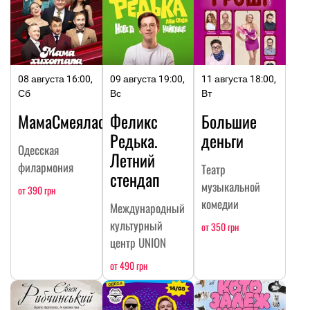
08 августа 16:00,
09 августа 19:00,
11 августа 18:00,
Сб
Вс
Вт
МамаСмеялась
Феликс
Большие
Редька.
деньги
Одесская
Летний
филармония
Театр
стендап
музыкальной
от 390 грн
комедии
Международный
культурный
от 350 грн
центр UNION
от 490 грн