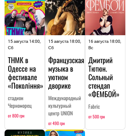
15 августа 14:00,
15 августа 18:00,
16 августа 18:00,
Сб
Сб
Вс
ТНМК в
Французская
Дмитрий
Одессе на
музыка в
Тютюн.
фестивале
уютном
Сольный
«Покоління»
дворике
стендап
«ФЕМБОЙ»
стадион
Международный
Черноморец
культурный
Fabric
центр UNION
от 800 грн
от 500 грн
от 490 грн