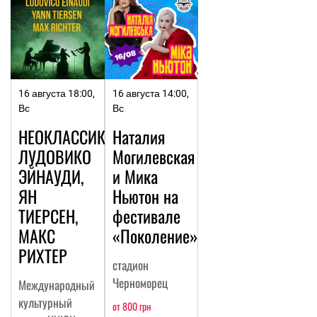
16 августа 18:00,
16 августа 14:00,
Вс
Вс
НЕОКЛАССИКА:
Наталия
ЛУДОВИКО
Могилевская
ЭЙНАУДИ,
и Мика
ЯН
Ньютон на
ТИЕРСЕН,
фестивале
МАКС
«Поколение»
РИХТЕР
стадион
Черноморец
Международный
культурный
от 800 грн