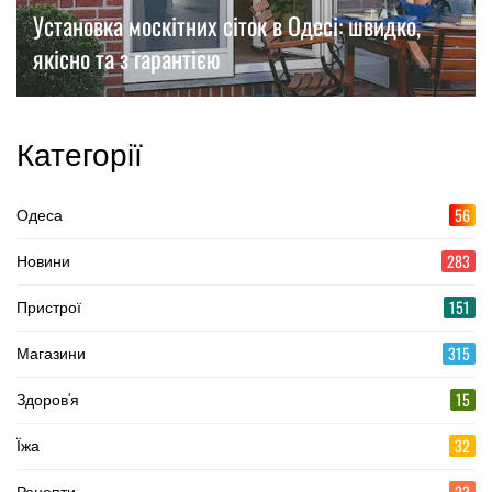
Установка москітних сіток в Одесі: швидко,
якісно та з гарантією
Категорії
56
Одеса
283
Новини
151
Пристрої
315
Магазини
15
Здоров'я
32
Їжа
23
Рецепти