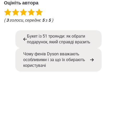
Оцініть автора
(
3
голоси, середнє
5
з
5
)
Букет із 51 троянди: як обрати
подарунок, який справді вразить
Чому фенів Dyson вважають
особливими і за що їх обирають
користувачі