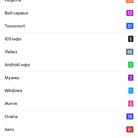
13
Веб-сервіси
51
Технології
6
iOS інфо
48
Лікбез
2
Android інфо
3
Музика
1
Windows
5
Життя
14
Освіта
61
Авто