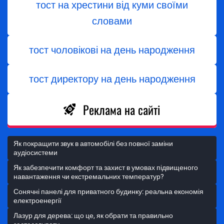
тост на хрестини від куми своїми
словами
тост чоловікові на день народження
тост директору на день народження
Реклама на сайті
Як покращити звук в автомобілі без повної заміни
аудіосистеми
Як забезпечити комфорт та захист в умовах підвищеного
навантаження чи екстремальних температур?
Сонячні панелі для приватного будинку: реальна економія
електроенергії
Лазур для дерева: що це, як обрати та правильно