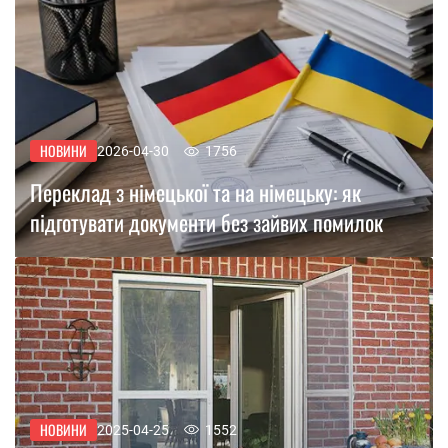
НОВИНИ
2026-04-30
1756
Переклад з німецької та на німецьку: як
підготувати документи без зайвих помилок
НОВИНИ
2025-04-25
1552