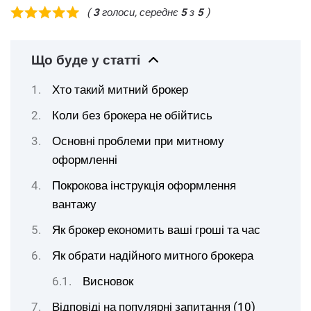
(
3
голоси, середнє
5
з
5
)
Що буде у статті
Хто такий митний брокер
Коли без брокера не обійтись
Основні проблеми при митному
оформленні
Покрокова інструкція оформлення
вантажу
Як брокер економить ваші гроші та час
Як обрати надійного митного брокера
Висновок
Відповіді на популярні запитання (10)