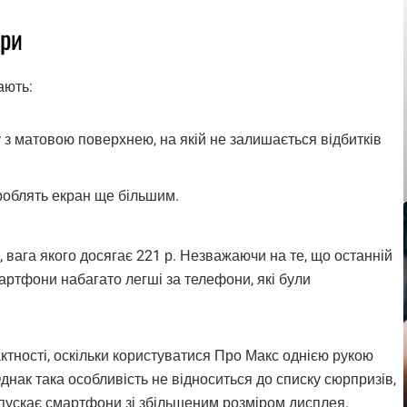
іри
ають:
у з матовою поверхнею, на якій не залишається відбитків
 роблять екран ще більшим.
, вага якого досягає 221 р. Незважаючи на те, що останній
артфони набагато легші за телефони, які були
ктності, оскільки користуватися Про Макс однією рукою
днак така особливість не відноситься до списку сюрпризів,
пускає смартфони зі збільшеним розміром дисплея.