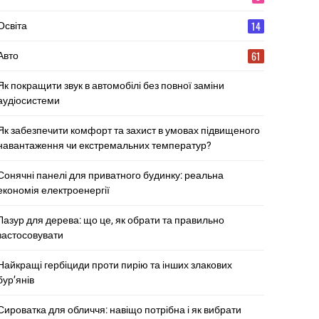
14
Освіта
61
Авто
Як покращити звук в автомобілі без повної заміни
аудіосистеми
Як забезпечити комфорт та захист в умовах підвищеного
навантаження чи екстремальних температур?
Сонячні панелі для приватного будинку: реальна
економія електроенергії
Лазур для дерева: що це, як обрати та правильно
застосовувати
Найкращі гербіциди проти пирію та інших злакових
бур’янів
Сироватка для обличчя: навіщо потрібна і як вибрати