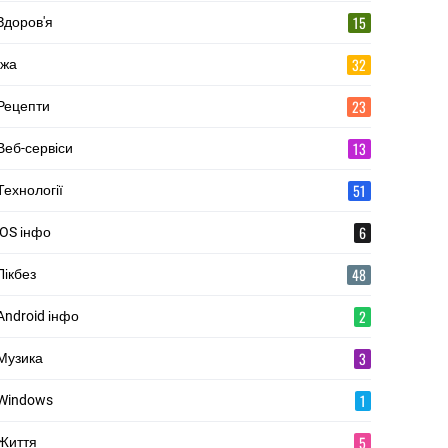
15
Здоров'я
32
Їжа
23
Рецепти
13
Веб-сервіси
51
Технології
6
iOS інфо
48
Лікбез
2
Android інфо
3
Музика
1
Windows
5
Життя