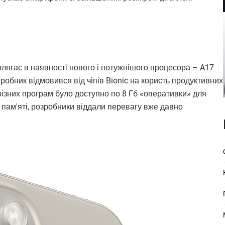
олягає в наявності нового і потужнішого процесора – A17
робник відмовився від чіпів Bionic на користь продуктивних
різних програм було доступно по 8 Гб «оперативки» для
 пам'яті, розробники віддали перевагу вже давно