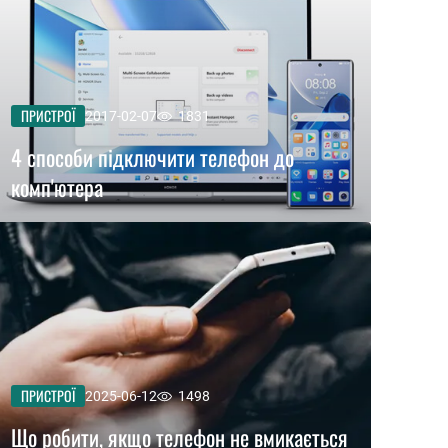
ПРИСТРОЇ
2017-02-07
1831
4 способи підключити телефон до
комп'ютера
ПРИСТРОЇ
2025-06-12
1498
Що робити, якщо телефон не вмикається