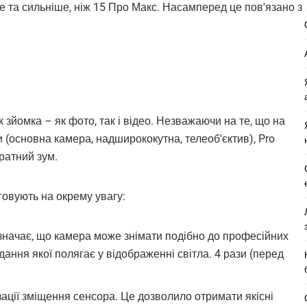
та сильніше, ніж 15 Про Макс. Насамперед це пов'язано з
 зйомка – як фото, так і відео. Незважаючи на те, що на
(основна камера, надширококутна, телеоб'єктив), Pro
кратний зум.
уговують на окрему увагу:
означає, що камера може знімати подібно до професійних
дання якої полягає у відображенні світла. 4 рази (перед
зації зміщення сенсора. Це дозволило отримати якісні