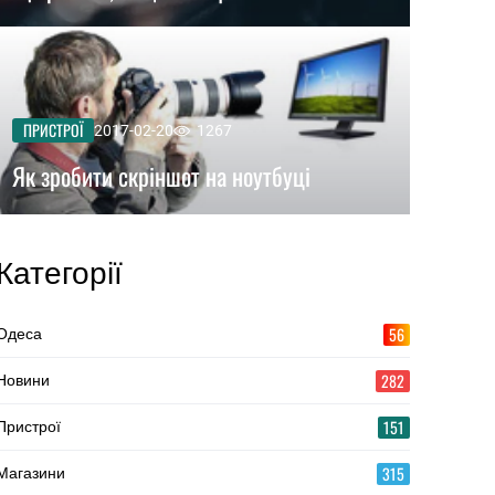
ПРИСТРОЇ
2017-02-20
1267
Як зробити скріншот на ноутбуці
Категорії
56
Одеса
282
Новини
151
Пристрої
315
Магазини