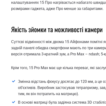
налаштуваннях 15 Про нагрівається набагато швидше 
розмірами гаджета, адже Про менше за габаритами.
Якість зйомки та можливості камери
Суттєві відмінності між двома 15 Айфонами помітні як
задній панелі обидва смартфони мають по три камери 
версія отримала 3-кратний зум, а Pro Max – ndash; 5-
Крім того, 15 Pro Max має ще кілька переваг, які засл
Змінна відстань фокусу досягає до 120 мм, а це 
об'єктивів. Виробник застосував тетрапризму, зав
тим, як він потрапить на матрицю).
В основі матриці була задіяна система 3D стабілі