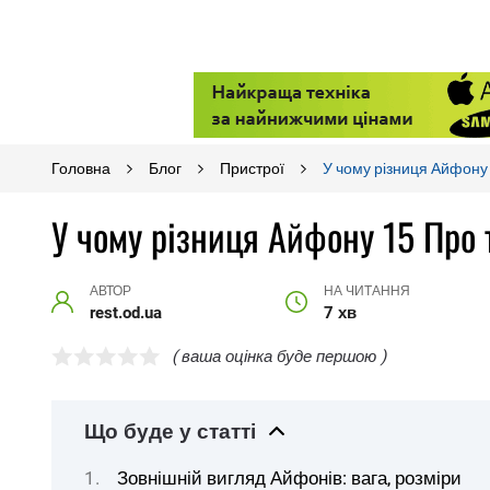
Головна
Блог
Пристрої
У чому різниця Айфону
У чому різниця Айфону 15 Про 
АВТОР
НА ЧИТАННЯ
rest.od.ua
7 хв
( ваша оцінка буде першою )
Що буде у статті
Зовнішній вигляд Айфонів: вага, розміри