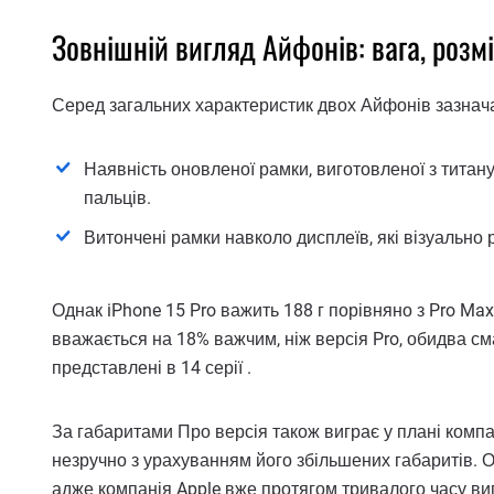
Зовнішній вигляд Айфонів: вага, розм
Серед загальних характеристик двох Айфонів зазнач
Наявність оновленої рамки, виготовленої з титан
пальців.
Витончені рамки навколо дисплеїв, які візуально
Однак iPhone 15 Pro важить 188 г порівняно з Pro Max
вважається на 18% важчим, ніж версія Pro, обидва см
представлені в 14 серії .
За габаритами Про версія також виграє у плані компа
незручно з урахуванням його збільшених габаритів. О
адже компанія Apple вже протягом тривалого часу ви