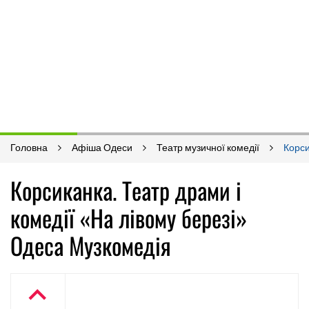
Головна
Афіша Одеси
Театр музичної комедії
Корси
Корсиканка. Театр драми і
комедії «На лівому березі»
Одеса Музкомедія