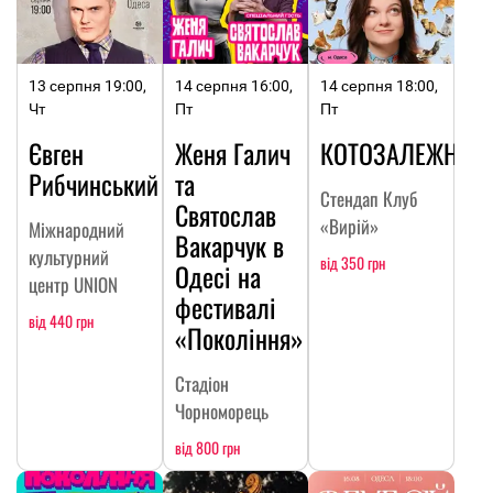
13 серпня 19:00,
14 серпня 16:00,
14 серпня 18:00,
Чт
Пт
Пт
Євген
Женя Галич
КОТОЗАЛЕЖНІСТ
Рибчинський
та
Стендап Клуб
Святослав
«Вирій»
Міжнародний
Вакарчук в
культурний
від 350 грн
Одесі на
центр UNION
фестивалі
від 440 грн
«Покоління»
Стадіон
Чорноморець
від 800 грн