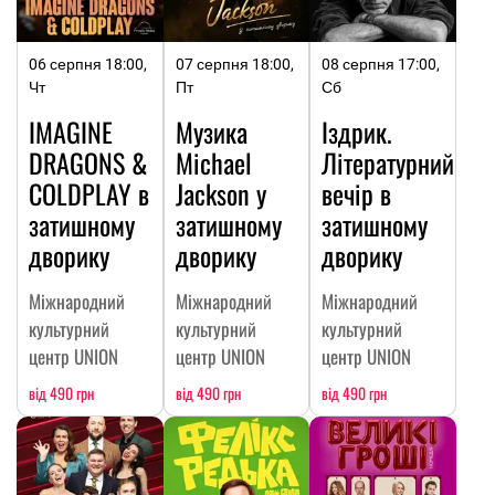
06 серпня 18:00,
07 серпня 18:00,
08 серпня 17:00,
Чт
Пт
Сб
IMAGINE
Музика
Іздрик.
DRAGONS &
Michael
Літературний
COLDPLAY в
Jackson у
вечір в
затишному
затишному
затишному
дворику
дворику
дворику
Міжнародний
Міжнародний
Міжнародний
культурний
культурний
культурний
центр UNION
центр UNION
центр UNION
від 490 грн
від 490 грн
від 490 грн