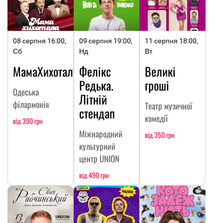
08 серпня 16:00,
09 серпня 19:00,
11 серпня 18:00,
Сб
Нд
Вт
МамаХихотала
Фелікс
Великі
Редька.
гроші
Одеська
Літній
філармонія
Театр музичної
стендап
комедії
від 390 грн
Міжнародний
від 350 грн
культурний
центр UNION
від 490 грн