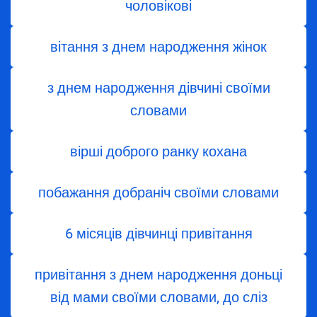
чоловікові
вітання з днем ​​народження жінок
з днем ​​народження дівчині своїми
словами
вірші доброго ранку кохана
побажання добраніч своїми словами
6 місяців дівчинці привітання
привітання з днем народження доньці
від мами своїми словами, до сліз