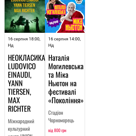
16 серпня 18:00,
16 серпня 14:00,
Нд
Нд
НЕОКЛАСИКА:
Наталія
LUDOVICO
Могилевська
EINAUDI,
та Міка
YANN
Ньютон на
TIERSEN,
фестивалі
MAX
«Покоління»
RICHTER
Стадіон
Чорноморець
Міжнародний
культурний
від 800 грн