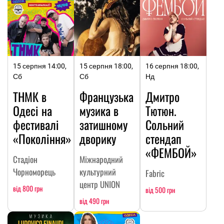
15 серпня 14:00,
15 серпня 18:00,
16 серпня 18:00,
Сб
Сб
Нд
ТНМК в
Французька
Дмитро
Одесі на
музика в
Тютюн.
фестивалі
затишному
Сольний
«Покоління»
дворику
стендап
«ФЕМБОЙ»
Стадіон
Міжнародний
Чорноморець
культурний
Fabric
центр UNION
від 800 грн
від 500 грн
від 490 грн