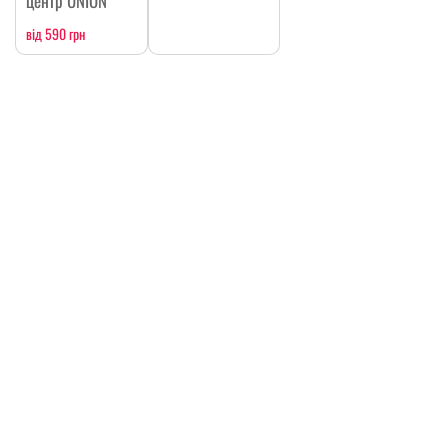
центр UNION
від 590 грн