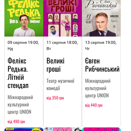
09 серпня 19:00,
11 серпня 18:00,
13 серпня 19:00,
Нд
Вт
Чт
Фелікс
Великі
Євген
Редька.
гроші
Рибчинський
Літній
Театр музичної
Міжнародний
стендап
комедії
культурний
центр UNION
Міжнародний
від 350 грн
культурний
від 440 грн
центр UNION
від 490 грн