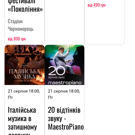
фестивалі
від 490 грн
«Покоління»
Стадіон
Чорноморець
від 800 грн
21 серпня 18:00,
21 серпня 18:00,
Пт
Пт
Італійська
20 відтінків
музика в
звуку -
затишному
МaestroPiano
дворику