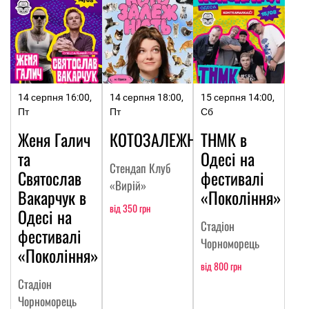
14 серпня 16:00,
14 серпня 18:00,
15 серпня 14:00,
Пт
Пт
Сб
Женя Галич
КОТОЗАЛЕЖНІСТЬ
ТНМК в
та
Одесі на
Стендап Клуб
Святослав
фестивалі
«Вирій»
Вакарчук в
«Покоління»
від 350 грн
Одесі на
Стадіон
фестивалі
Чорноморець
«Покоління»
від 800 грн
Стадіон
Чорноморець