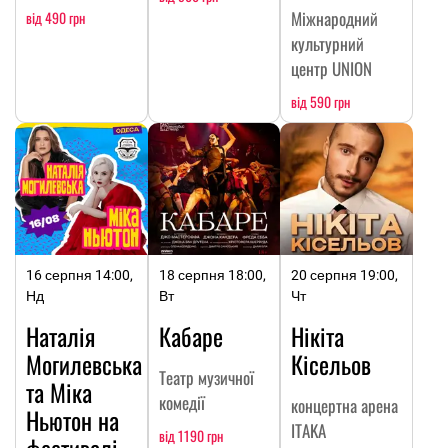
Міжнародний
від 490 грн
культурний
центр UNION
від 590 грн
16 серпня 14:00,
18 серпня 18:00,
20 серпня 19:00,
Нд
Вт
Чт
Наталія
Кабаре
Нікіта
Могилевська
Кісельов
Театр музичної
та Міка
комедії
концертна арена
Ньютон на
ITAKA
від 1190 грн