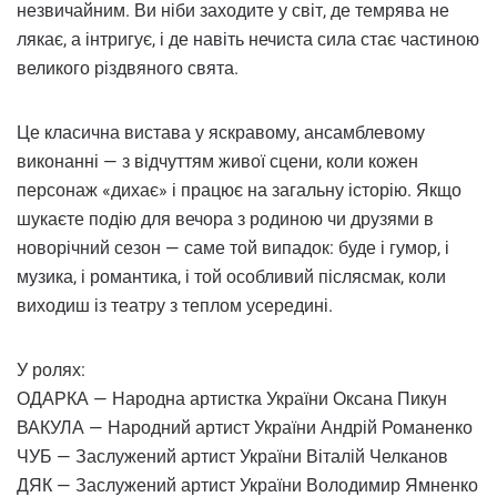
незвичайним. Ви ніби заходите у світ, де темрява не
лякає, а інтригує, і де навіть нечиста сила стає частиною
великого різдвяного свята.
Це класична вистава у яскравому, ансамблевому
виконанні — з відчуттям живої сцени, коли кожен
персонаж «дихає» і працює на загальну історію. Якщо
шукаєте подію для вечора з родиною чи друзями в
новорічний сезон — саме той випадок: буде і гумор, і
музика, і романтика, і той особливий післясмак, коли
виходиш із театру з теплом усередині.
У ролях:
ОДАРКА — Народна артистка України Оксана Пикун
ВАКУЛА — Народний артист України Андрій Романенко
ЧУБ — Заслужений артист України Віталій Челканов
ДЯК — Заслужений артист України Володимир Ямненко