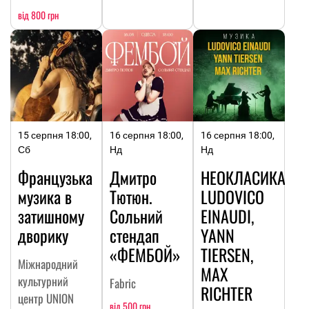
від 800 грн
15 серпня 18:00,
16 серпня 18:00,
16 серпня 18:00,
Сб
Нд
Нд
Французька
Дмитро
НЕОКЛАСИКА:
музика в
Тютюн.
LUDOVICO
затишному
Сольний
EINAUDI,
дворику
стендап
YANN
«ФЕМБОЙ»
TIERSEN,
Міжнародний
MAX
культурний
Fabric
RICHTER
центр UNION
від 500 грн