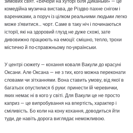
зимових свят. «Вечори на хуторі біля Диканьки» — це
комедійна музична вистава, де Різдво пахне снігом і
варениками, а поруч із цілком реальними людьми легко
може з’явитися… чорт. Саме в таку ніч і починаються
історії, які на здоровий глузд не дуже схожі, зате
дивовижно працюють на емоції: смішно, тепло, трохи
містично й по-справжньому по-українськи.
У центрі сюжету — кохання коваля Вакули до красуні
Оксани. Але Оксана — не з тих, кого можна переконати
словами чи зітханнями. Вона ставить умову, від якої в
багатьох опустилися б руки: принести їй черевички,
яких немає ні в кого у світі. Для Вакули це не просто
каприз — це випробування на впертість, характер і
сміливість. Бо коли на кону кохання, доводиться йти
туди, де навіть дорога виглядає неможливою.