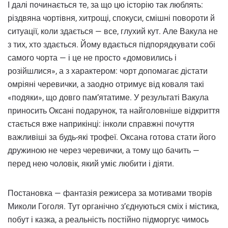
І далі починається те, за що цю історію так люблять:
різдвяна чортівня, хитрощі, спокуси, смішні повороти й
ситуації, коли здається — все, глухий кут. Але Вакула не
з тих, хто здається. Йому вдається підпорядкувати собі
самого чорта — і це не просто «домовились і
розійшлися», а з характером: чорт допомагає дістати
омріяні черевички, а заодно отримує від коваля такі
«подяки», що довго пам’ятатиме. У результаті Вакула
приносить Оксані подарунок, та найголовніше відкриття
стається вже наприкінці: інколи справжні почуття
важливіші за будь-які трофеї. Оксана готова стати його
дружиною не через черевички, а тому що бачить —
перед нею чоловік, який уміє любити і діяти.
Постановка — фантазія режисера за мотивами творів
Миколи Гоголя. Тут органічно з’єднуються сміх і містика,
побут і казка, а реальність постійно підморгує чимось