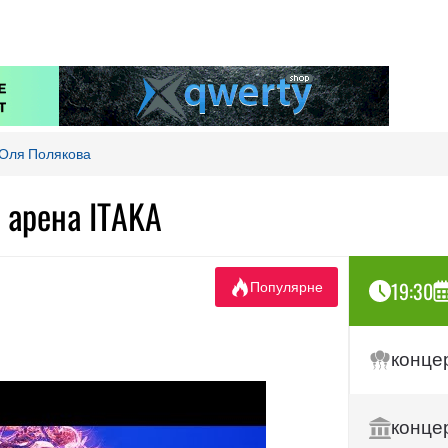
Оля Полякова
 арена ITAKA
19:30
Популярне
конце
конце