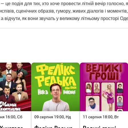
 це подія для тих, хто хоче провести літній вечір голосно, 
співів, сценічних образів, гумору, живих діалогів і моментів
 а відчути, як вони звучать у великому літньому просторі Од
ня 16:00, Сб
09 серпня 19:00, Нд
11 серпня 18:00, Вт