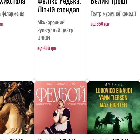
Хихотала
Фелікс Редька.
Великі гроші
Літній стендап
 філармонія
Театр музичної комедії
Міжнародний
рн
від 350 грн
культурний центр
UNION
від 490 грн