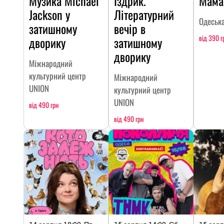
Музика Michael
Іздрик.
Мама
Jackson у
Літературний
Одеська
затишному
вечір в
від 390 г
дворику
затишному
дворику
Міжнародний
культурний центр
Міжнародний
UNION
культурний центр
UNION
від 490 грн
від 490 грн