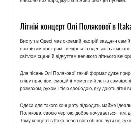
навколо них народжується жива реакція публіки.
Літній концерт Олі Полякової в Itak
Виступ в Одесі має окремий настрій завдяки самій 
відкритим повітрям і вечірньою одеською атмосфер
світлом сцени й відчуттям великого літнього вечор
Для пісень Олі Полякової такий формат дуже приро
співу приспіви, емоційні моменти й легка самоірон
розмахом, рухом і тією свободою, яку дають літні в
Одеса для такого концерту підходить майже ідеальн
Полякова, своєю чергою, добре почувається там, 
Тому концерт в Itaka beach club обіцяє бути не с