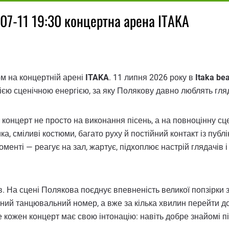
07-11 19:30 концертна арена ITAKA
ом на концертній арені
ITAKA
. 11 липня 2026 року в
Itaka be
ією сценічною енергією, за яку Полякову давно люблять гляда
онцерт не просто на виконання пісень, а на повноцінну сцені
а, сміливі костюми, багато руху й постійний контакт із публ
менті — реагує на зал, жартує, підхоплює настрій глядачів і
в. На сцені Полякова поєднує впевненість великої попзірки з
ний танцювальний номер, а вже за кілька хвилин перейти до
кожен концерт має свою інтонацію: навіть добре знайомі пі