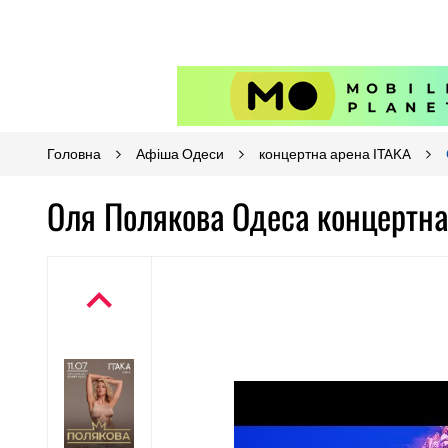
Головна
Афіша Одеси
концертна арена ITAKA
Оля Полякова Одеса концертна