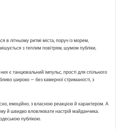
ся в літньому ритмі міста, поруч із морем,
мішується з теплим повітрям, шумом публіки,
них є танцювальний імпульс, прості для спільного
обливо широко — без камерної стриманості, з
сно, емоційно, з власною реакцією й характером. А
ряму й швидко вловлювати настрій майданчика.
 одеською публікою.