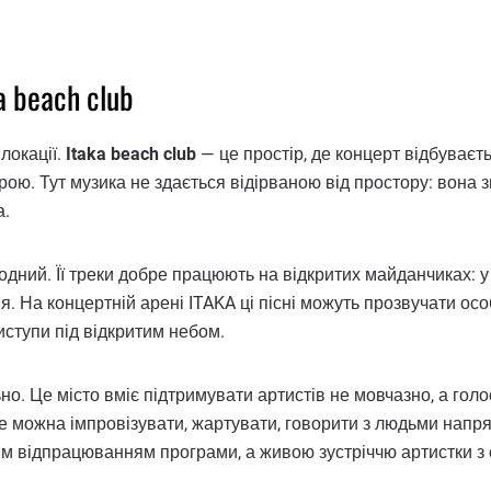
a beach club
локації.
Itaka beach club
— це простір, де концерт відбуваєть
ою. Тут музика не здається відірваною від простору: вона з
а.
дний. Її треки добре працюють на відкритих майданчиках: у 
ія. На концертній арені ITAKA ці пісні можуть прозвучати ос
иступи під відкритим небом.
о. Це місто вміє підтримувати артистів не мовчазно, а голо
де можна імпровізувати, жартувати, говорити з людьми нап
ухим відпрацюванням програми, а живою зустріччю артистки з