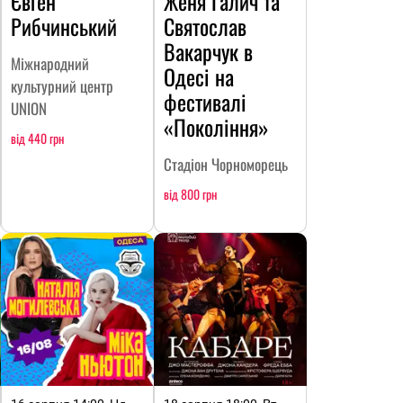
Євген
Женя Галич та
Рибчинський
Святослав
Вакарчук в
Міжнародний
Одесі на
культурний центр
фестивалі
UNION
«Покоління»
від 440 грн
Стадіон Чорноморець
від 800 грн