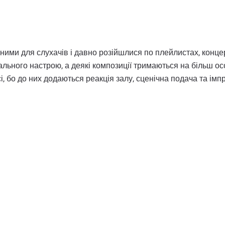
ваними для слухачів і давно розійшлися по плейлистах, конц
ального настрою, а деякі композиції тримаються на більш осо
і, бо до них додаються реакція залу, сценічна подача та імпр