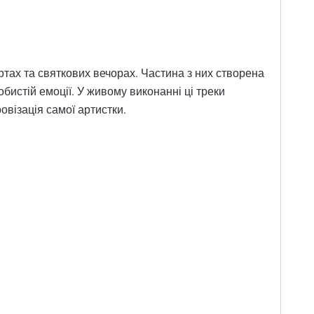
ертах та святкових вечорах. Частина з них створена
бистій емоції. У живому виконанні ці треки
овізація самої артистки.