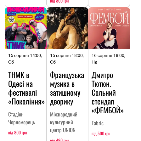
від 800 грн
15 серпня 14:00,
15 серпня 18:00,
16 серпня 18:00,
Сб
Сб
Нд
ТНМК в
Французька
Дмитро
Одесі на
музика в
Тютюн.
фестивалі
затишному
Сольний
«Покоління»
дворику
стендап
«ФЕМБОЙ»
Стадіон
Міжнародний
Чорноморець
культурний
Fabric
центр UNION
від 800 грн
від 500 грн
від 490 грн