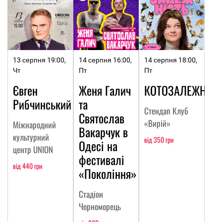
13 серпня 19:00,
14 серпня 16:00,
14 серпня 18:00,
Чт
Пт
Пт
Євген
Женя Галич
КОТОЗАЛЕЖНІСТ
Рибчинський
та
Стендап Клуб
Святослав
«Вирій»
Міжнародний
Вакарчук в
культурний
від 350 грн
Одесі на
центр UNION
фестивалі
від 440 грн
«Покоління»
Стадіон
Чорноморець