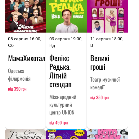
08 серпня 16:00,
09 серпня 19:00,
11 серпня 18:00,
Сб
Нд
Вт
МамаХихотала
Фелікс
Великі
Редька.
гроші
Одеська
Літній
філармонія
Театр музичної
стендап
комедії
від 390 грн
Міжнародний
від 350 грн
культурний
центр UNION
від 490 грн