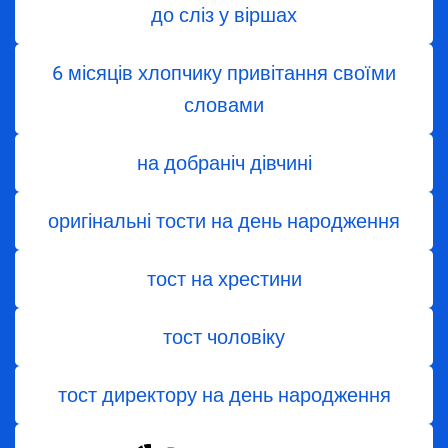
до сліз у віршах
6 місяців хлопчику привітання своїми
словами
на добраніч дівчині
оригінальні тости на день народження
тост на хрестини
тост чоловіку
тост директору на день народження