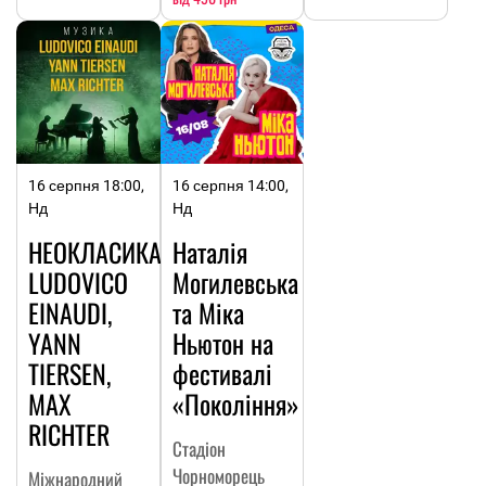
16 серпня 18:00,
16 серпня 14:00,
Нд
Нд
НЕОКЛАСИКА:
Наталія
LUDOVICO
Могилевська
EINAUDI,
та Міка
YANN
Ньютон на
TIERSEN,
фестивалі
MAX
«Покоління»
RICHTER
Стадіон
Чорноморець
Міжнародний