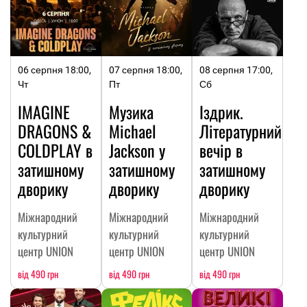
06 серпня 18:00,
07 серпня 18:00,
08 серпня 17:00,
Чт
Пт
Сб
IMAGINE
Музика
Іздрик.
DRAGONS &
Michael
Літературний
COLDPLAY в
Jackson у
вечір в
затишному
затишному
затишному
дворику
дворику
дворику
Міжнародний
Міжнародний
Міжнародний
культурний
культурний
культурний
центр UNION
центр UNION
центр UNION
від 490 грн
від 490 грн
від 490 грн