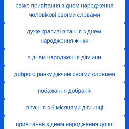
свіже привітання з днем народження
чоловікові своїми словами
дуже красиві вітання з днем ​​
народження жінки
з днем ​​народження дівчини
доброго ранку дівчині своїми словами
побажання добраніч
вітання з 6 місяцями дівчинці
привітання з днем народження дочці