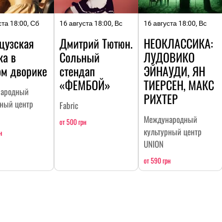
ста 18:00, Сб
16 августа 18:00, Вс
16 августа 18:00, Вс
цузская
Дмитрий Тютюн.
НЕОКЛАССИКА:
ка в
Сольный
ЛУДОВИКО
ом дворике
стендап
ЭЙНАУДИ, ЯН
«ФЕМБОЙ»
ТИЕРСЕН, МАКС
ародный
РИХТЕР
рный центр
Fabric
Международный
от 500 грн
культурный центр
н
UNION
от 590 грн