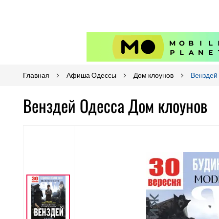
Главная
Афиша Одессы
Дом клоунов
Венздей
Венздей Одесса Дом клоунов