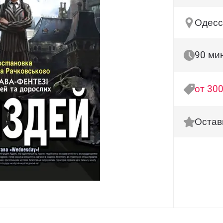
Одесса
90 ми
от 300
Остав