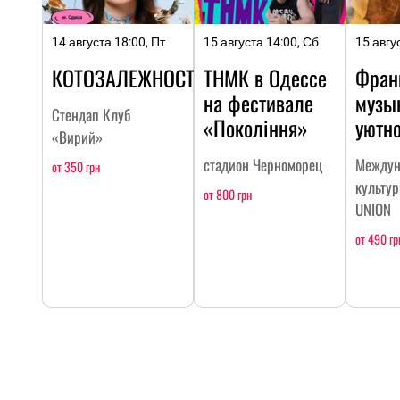
14 августа 18:00, Пт
15 августа 14:00, Сб
15 авгу
КОТОЗАЛЕЖНОСТЬ
ТНМК в Одессе
Фран
на фестивале
музы
Стендап Клуб
«Покоління»
уютн
«Вирий»
стадион Черноморец
Междун
от 350 грн
культу
от 800 грн
UNION
от 490 гр