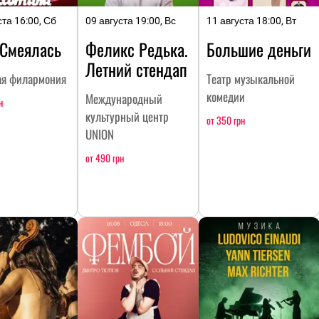
ста 16:00, Сб
09 августа 19:00, Вс
11 августа 18:00, Вт
Смеялась
Феликс Редька.
Большие деньги
Летний стендап
ая филармония
Театр музыкальной
комедии
Международный
н
культурный центр
от 350 грн
UNION
от 490 грн