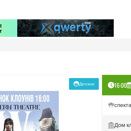
16:00
Детское
спект
Дом к