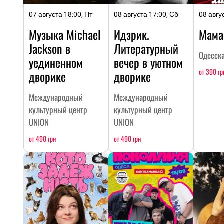
07 августа 18:00, Пт
08 августа 17:00, Сб
08 авгу
Музыка Michael
Идзрик.
Мама
Jackson в
Литературный
Одесск
уединенном
вечер в уютном
от 390 гр
дворике
дворике
Международный
Международный
культурный центр
культурный центр
UNION
UNION
от 490 грн
от 490 грн