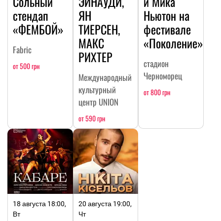
Сольный
ЭЙНАУДИ,
и Мика
стендап
ЯН
Ньютон на
«ФЕМБОЙ»
ТИЕРСЕН,
фестивале
МАКС
«Поколение»
Fabric
РИХТЕР
стадион
от 500 грн
Черноморец
Международный
культурный
от 800 грн
центр UNION
от 590 грн
18 августа 18:00,
20 августа 19:00,
Вт
Чт