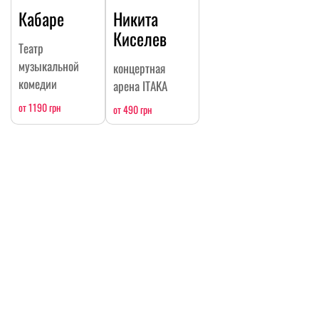
Кабаре
Никита
Киселев
Театр
музыкальной
концертная
комедии
арена ITAKA
от 1190 грн
от 490 грн