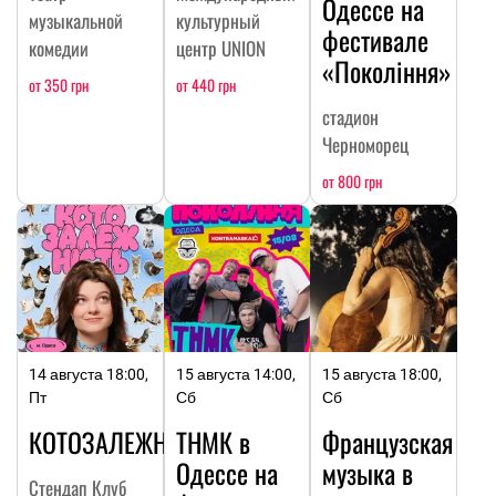
Одессе на
музыкальной
культурный
фестивале
комедии
центр UNION
«Покоління»
от 350 грн
от 440 грн
стадион
Черноморец
от 800 грн
14 августа 18:00,
15 августа 14:00,
15 августа 18:00,
Пт
Сб
Сб
КОТОЗАЛЕЖНОСТЬ
ТНМК в
Французская
Одессе на
музыка в
Стендап Клуб