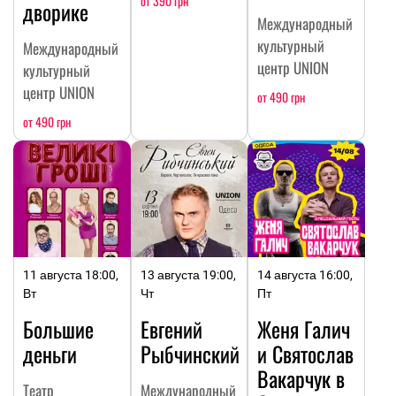
от 390 грн
дворике
Международный
культурный
Международный
центр UNION
культурный
центр UNION
от 490 грн
от 490 грн
11 августа 18:00,
13 августа 19:00,
14 августа 16:00,
Вт
Чт
Пт
Большие
Евгений
Женя Галич
деньги
Рыбчинский
и Святослав
Вакарчук в
Театр
Международный