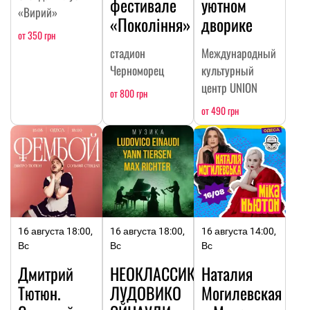
фестивале
уютном
«Вирий»
«Покоління»
дворике
от 350 грн
стадион
Международный
Черноморец
культурный
центр UNION
от 800 грн
от 490 грн
16 августа 18:00,
16 августа 18:00,
16 августа 14:00,
Вс
Вс
Вс
Дмитрий
НЕОКЛАССИКА:
Наталия
Тютюн.
ЛУДОВИКО
Могилевская