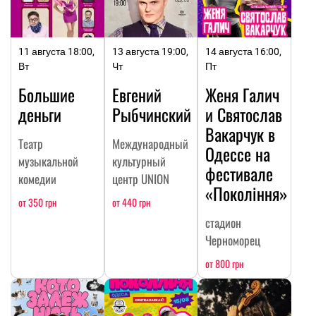
11 августа 18:00,
13 августа 19:00,
14 августа 16:00,
Вт
Чт
Пт
Большие
Евгений
Женя Галич
деньги
Рыбчинский
и Святослав
Вакарчук в
Театр
Международный
Одессе на
музыкальной
культурный
фестивале
комедии
центр UNION
«Покоління»
от 350 грн
от 440 грн
стадион
Черноморец
от 800 грн