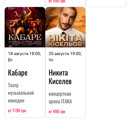
от 590 грн
18 августа 18:00,
20 августа 19:00,
Вт
Чт
Кабаре
Никита
Киселев
Театр
музыкальной
концертная
комедии
арена ITAKA
от 1190 грн
от 490 грн