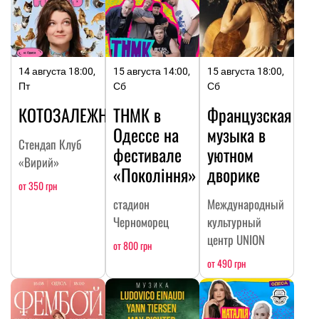
14 августа 18:00,
15 августа 14:00,
15 августа 18:00,
Пт
Сб
Сб
КОТОЗАЛЕЖНОСТЬ
ТНМК в
Французская
Одессе на
музыка в
Стендап Клуб
фестивале
уютном
«Вирий»
«Покоління»
дворике
от 350 грн
стадион
Международный
Черноморец
культурный
центр UNION
от 800 грн
от 490 грн