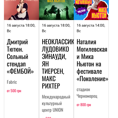
16 августа 18:00,
16 августа 18:00,
16 августа 14:00,
Вс
Вс
Вс
Дмитрий
НЕОКЛАССИКА:
Наталия
Тютюн.
ЛУДОВИКО
Могилевская
Сольный
ЭЙНАУДИ,
и Мика
стендап
ЯН
Ньютон на
«ФЕМБОЙ»
ТИЕРСЕН,
фестивале
МАКС
«Поколение»
Fabric
РИХТЕР
стадион
от 500 грн
Черноморец
Международный
культурный
от 800 грн
центр UNION