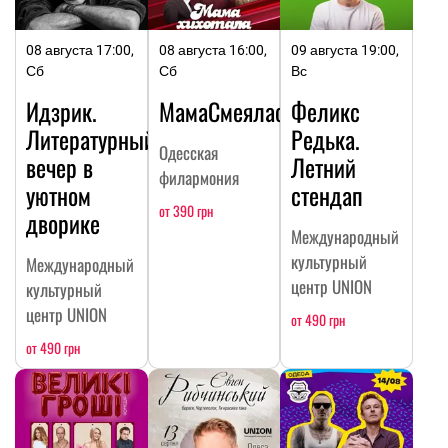
08 августа 17:00,
08 августа 16:00,
09 августа 19:00,
Сб
Сб
Вс
Идзрик.
МамаСмеялась
Феликс
Литературный
Редька.
Одесская
вечер в
Летний
филармония
уютном
стендап
от 390 грн
дворике
Международный
культурный
Международный
центр UNION
культурный
центр UNION
от 490 грн
от 490 грн