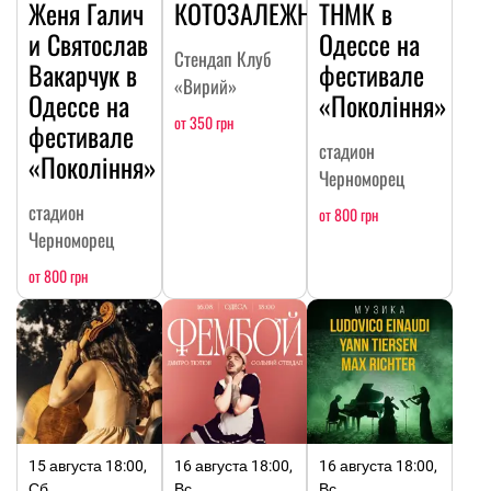
Женя Галич
КОТОЗАЛЕЖНОСТЬ
ТНМК в
и Святослав
Одессе на
Стендап Клуб
Вакарчук в
фестивале
«Вирий»
Одессе на
«Покоління»
от 350 грн
фестивале
стадион
«Покоління»
Черноморец
стадион
от 800 грн
Черноморец
от 800 грн
15 августа 18:00,
16 августа 18:00,
16 августа 18:00,
Сб
Вс
Вс