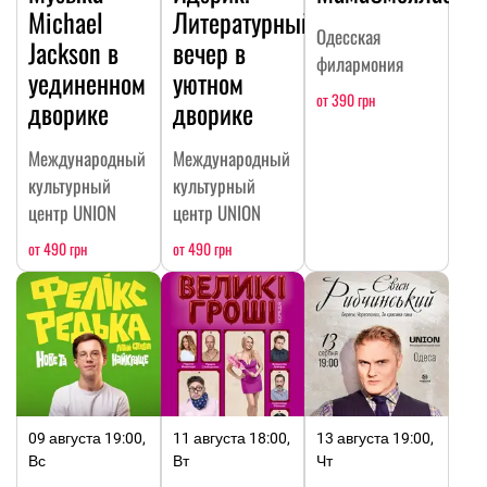
Michael
Литературный
Одесская
Jackson в
вечер в
филармония
уединенном
уютном
от 390 грн
дворике
дворике
Международный
Международный
культурный
культурный
центр UNION
центр UNION
от 490 грн
от 490 грн
09 августа 19:00,
11 августа 18:00,
13 августа 19:00,
Вс
Вт
Чт