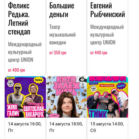
Феликс
Большие
Евгений
Редька.
деньги
Рыбчинский
Летний
Театр
Международный
стендап
музыкальной
культурный
комедии
центр UNION
Международный
культурный
от 350 грн
от 440 грн
центр UNION
от 490 грн
14 августа 16:00,
14 августа 18:00,
15 августа 14:00,
Пт
Пт
Сб