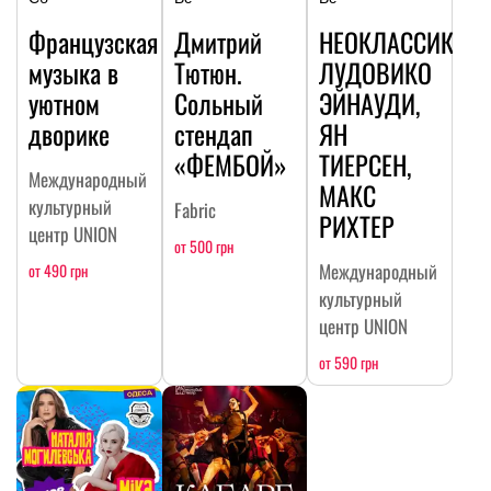
Французская
Дмитрий
НЕОКЛАССИКА:
музыка в
Тютюн.
ЛУДОВИКО
уютном
Сольный
ЭЙНАУДИ,
дворике
стендап
ЯН
«ФЕМБОЙ»
ТИЕРСЕН,
Международный
МАКС
культурный
Fabric
РИХТЕР
центр UNION
от 500 грн
Международный
от 490 грн
культурный
центр UNION
от 590 грн