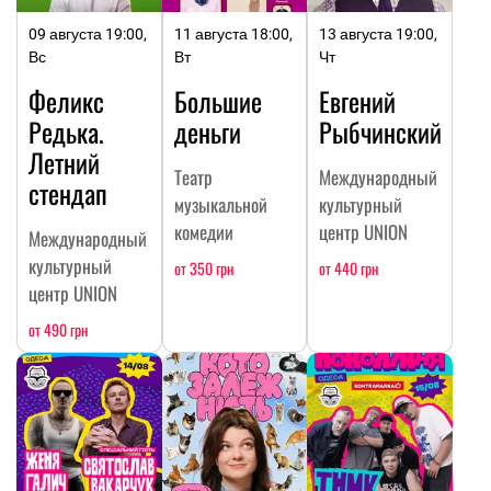
09 августа 19:00,
11 августа 18:00,
13 августа 19:00,
Вс
Вт
Чт
Феликс
Большие
Евгений
Редька.
деньги
Рыбчинский
Летний
Театр
Международный
стендап
музыкальной
культурный
комедии
центр UNION
Международный
культурный
от 350 грн
от 440 грн
центр UNION
от 490 грн