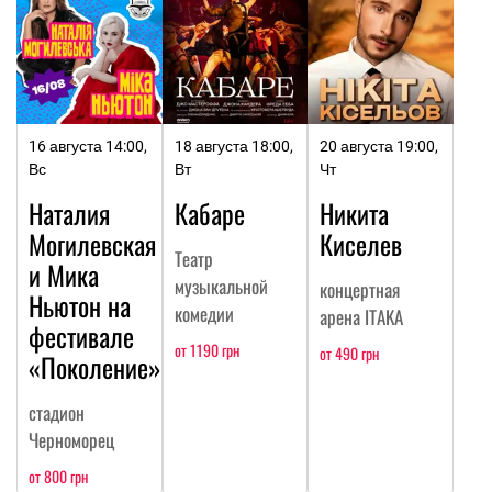
16 августа 14:00,
18 августа 18:00,
20 августа 19:00,
Вс
Вт
Чт
Наталия
Кабаре
Никита
Могилевская
Киселев
Театр
и Мика
музыкальной
концертная
Ньютон на
комедии
арена ITAKA
фестивале
от 1190 грн
от 490 грн
«Поколение»
стадион
Черноморец
от 800 грн