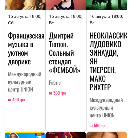
15 августа 18:00,
16 августа 18:00,
16 августа 18:00,
Сб
Вс
Вс
Французская
Дмитрий
НЕОКЛАССИКА:
музыка в
Тютюн.
ЛУДОВИКО
уютном
Сольный
ЭЙНАУДИ,
дворике
стендап
ЯН
«ФЕМБОЙ»
ТИЕРСЕН,
Международный
МАКС
культурный
Fabric
РИХТЕР
центр UNION
от 500 грн
Международный
от 490 грн
культурный
центр UNION
от 590 грн