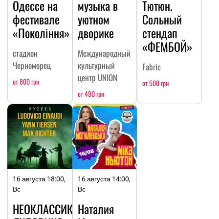
Одессе на
музыка в
Тютюн.
фестивале
уютном
Сольный
«Покоління»
дворике
стендап
«ФЕМБОЙ»
стадион
Международный
Черноморец
культурный
Fabric
центр UNION
от 800 грн
от 500 грн
от 490 грн
16 августа 18:00,
16 августа 14:00,
Вс
Вс
НЕОКЛАССИКА:
Наталия