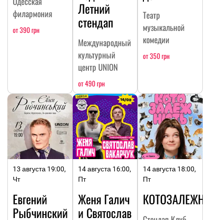
Одесская
Летний
филармония
Театр
стендап
музыкальной
от 390 грн
комедии
Международный
культурный
от 350 грн
центр UNION
от 490 грн
13 августа 19:00,
14 августа 16:00,
14 августа 18:00,
Чт
Пт
Пт
Евгений
Женя Галич
КОТОЗАЛЕЖНОС
Рыбчинский
и Святослав
Стендап Клуб