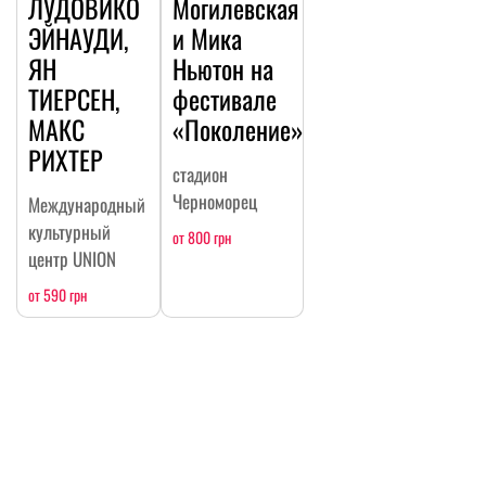
ЛУДОВИКО
Могилевская
ЭЙНАУДИ,
и Мика
ЯН
Ньютон на
ТИЕРСЕН,
фестивале
МАКС
«Поколение»
РИХТЕР
стадион
Черноморец
Международный
культурный
от 800 грн
центр UNION
от 590 грн