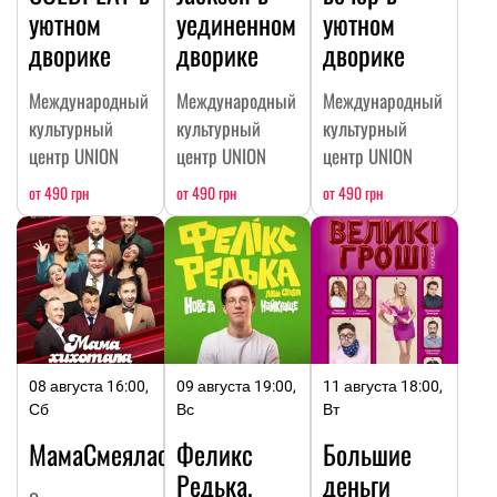
уютном
уединенном
уютном
дворике
дворике
дворике
Международный
Международный
Международный
культурный
культурный
культурный
центр UNION
центр UNION
центр UNION
от 490 грн
от 490 грн
от 490 грн
08 августа 16:00,
09 августа 19:00,
11 августа 18:00,
Сб
Вс
Вт
МамаСмеялась
Феликс
Большие
Редька.
деньги