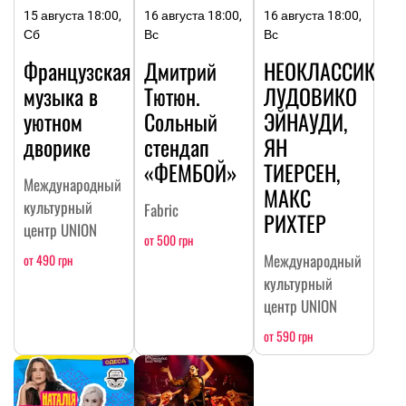
15 августа 18:00,
16 августа 18:00,
16 августа 18:00,
Сб
Вс
Вс
Французская
Дмитрий
НЕОКЛАССИКА:
музыка в
Тютюн.
ЛУДОВИКО
уютном
Сольный
ЭЙНАУДИ,
дворике
стендап
ЯН
«ФЕМБОЙ»
ТИЕРСЕН,
Международный
МАКС
культурный
Fabric
РИХТЕР
центр UNION
от 500 грн
Международный
от 490 грн
культурный
центр UNION
от 590 грн