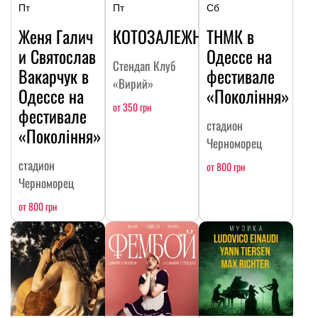
Пт
Пт
Сб
Женя Галич
КОТОЗАЛЕЖНОСТЬ
ТНМК в
и Святослав
Одессе на
Стендап Клуб
Вакарчук в
фестивале
«Вирий»
Одессе на
«Покоління»
от 350 грн
фестивале
стадион
«Покоління»
Черноморец
стадион
от 800 грн
Черноморец
от 800 грн