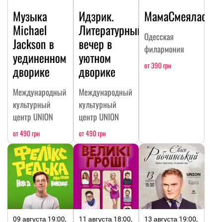
Музыка
Идзрик.
МамаСмеялась
Michael
Литературный
Одесская
Jackson в
вечер в
филармония
уединенном
уютном
от 390 грн
дворике
дворике
Международный
Международный
культурный
культурный
центр UNION
центр UNION
от 490 грн
от 490 грн
09 августа 19:00,
11 августа 18:00,
13 августа 19:00,