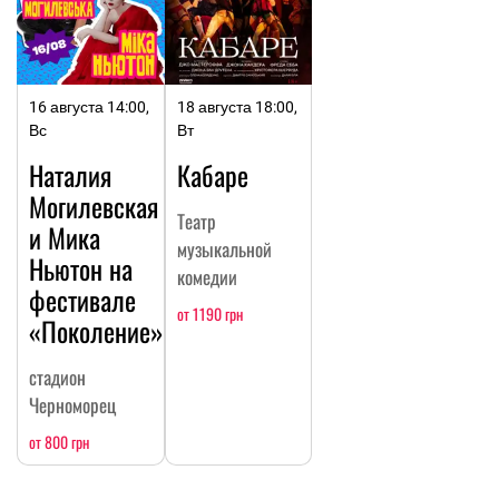
16 августа 14:00,
18 августа 18:00,
Вс
Вт
Наталия
Кабаре
Могилевская
Театр
и Мика
музыкальной
Ньютон на
комедии
фестивале
от 1190 грн
«Поколение»
стадион
Черноморец
от 800 грн