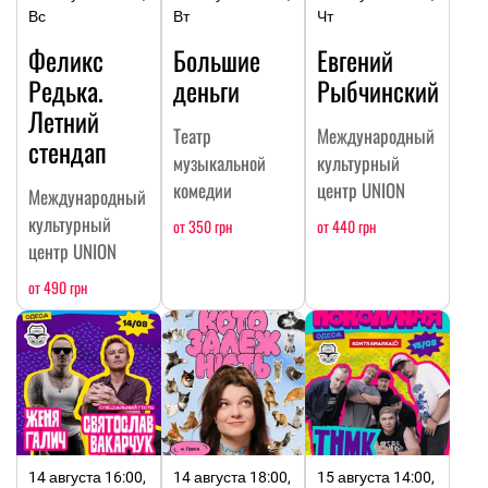
Вс
Вт
Чт
Феликс
Большие
Евгений
Редька.
деньги
Рыбчинский
Летний
Театр
Международный
стендап
музыкальной
культурный
комедии
центр UNION
Международный
культурный
от 350 грн
от 440 грн
центр UNION
от 490 грн
14 августа 16:00,
14 августа 18:00,
15 августа 14:00,