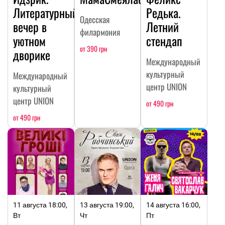
Литературный
Редька.
Одесская
вечер в
Летний
филармония
уютном
стендап
от 390 грн
дворике
Международный
культурный
Международный
центр UNION
культурный
центр UNION
от 490 грн
от 490 грн
11 августа 18:00,
13 августа 19:00,
14 августа 16:00,
Вт
Чт
Пт