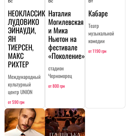
Вс
Вс
Вт
НЕОКЛАССИКА:
Наталия
Кабаре
ЛУДОВИКО
Могилевская
Театр
ЭЙНАУДИ,
и Мика
музыкальной
ЯН
Ньютон на
комедии
ТИЕРСЕН,
фестивале
от 1190 грн
МАКС
«Поколение»
РИХТЕР
стадион
Черноморец
Международный
культурный
от 800 грн
центр UNION
от 590 грн