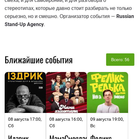
смеха, и для самоиронии, и для разговора о
стереотипах, которые давно стоит разбирать не только
серьезно, но и смешно. Организатор события —
Russian
Stand-Up Agency
.
Ближайшие события
Всего: 56
08 августа 17:00,
08 августа 16:00,
09 августа 19:00,
Сб
Сб
Вс
Идзрик.
МамаСмеялась
Феликс