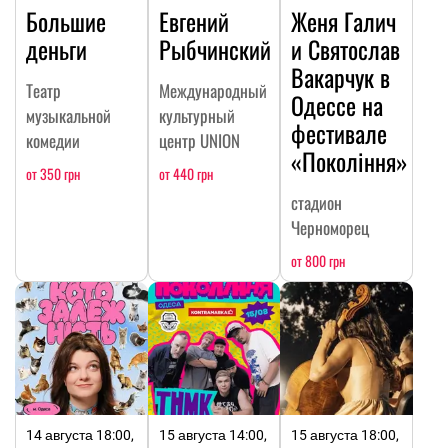
Большие
Евгений
Женя Галич
деньги
Рыбчинский
и Святослав
Вакарчук в
Театр
Международный
Одессе на
музыкальной
культурный
фестивале
комедии
центр UNION
«Покоління»
от 350 грн
от 440 грн
стадион
Черноморец
от 800 грн
14 августа 18:00,
15 августа 14:00,
15 августа 18:00,