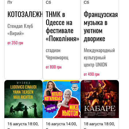
Пт
Сб
Сб
КОТОЗАЛЕЖНОСТЬ
ТНМК в
Французская
Одессе на
музыка в
Стендап Клуб
фестивале
уютном
«Вирий»
«Покоління»
дворике
от 350 грн
стадион
Международный
Черноморец
культурный
центр UNION
от 800 грн
от 490 грн
16 августа 18:00,
16 августа 14:00,
18 августа 18:00,