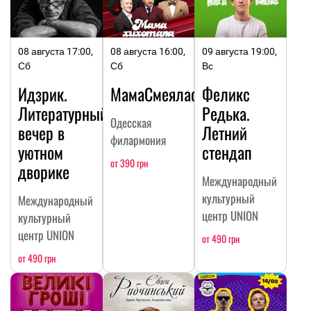
08 августа 17:00,
08 августа 16:00,
09 августа 19:00,
Сб
Сб
Вс
Идзрик.
МамаСмеялась
Феликс
Литературный
Редька.
Одесская
вечер в
Летний
филармония
уютном
стендап
от 390 грн
дворике
Международный
культурный
Международный
центр UNION
культурный
центр UNION
от 490 грн
от 490 грн