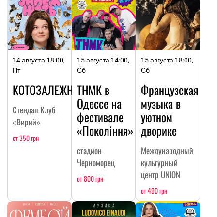
14 августа 18:00,
15 августа 14:00,
15 августа 18:00,
Пт
Сб
Сб
КОТОЗАЛЕЖНОСТЬ
ТНМК в
Французская
Одессе на
музыка в
Стендап Клуб
фестивале
уютном
«Вирий»
«Покоління»
дворике
от 350 грн
стадион
Международный
Черноморец
культурный
центр UNION
от 800 грн
от 490 грн