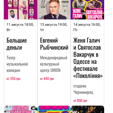
11 августа 18:00,
13 августа 19:00,
14 августа 16:00,
Вт
Чт
Пт
Большие
Евгений
Женя Галич
деньги
Рыбчинский
и Святослав
Вакарчук в
Театр
Международный
Одессе на
музыкальной
культурный
фестивале
комедии
центр UNION
«Покоління»
от 350 грн
от 440 грн
стадион
Черноморец
от 800 грн