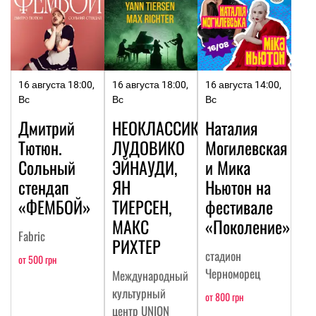
16 августа 18:00,
16 августа 18:00,
16 августа 14:00,
Вс
Вс
Вс
Дмитрий
НЕОКЛАССИКА:
Наталия
Тютюн.
ЛУДОВИКО
Могилевская
Сольный
ЭЙНАУДИ,
и Мика
стендап
ЯН
Ньютон на
«ФЕМБОЙ»
ТИЕРСЕН,
фестивале
МАКС
«Поколение»
Fabric
РИХТЕР
стадион
от 500 грн
Черноморец
Международный
культурный
от 800 грн
центр UNION